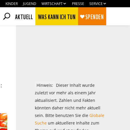
KINDER
JUGEND
WIRTSCHAFT
PRESSE
SERVICE
AKTUELL
WAS KANN ICH TUN
SPENDEN
:
Hinweis:
Dieser Inhalt wurde
zuletzt vor mehr als einem Jahr
aktualisiert. Zahlen und Fakten
könnten daher nicht mehr aktuell
Zustimmen
Ablehnen
sein. Bitte benutzen Sie die
Globale
Suche
um aktuellere Inhalte zum