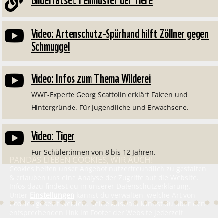

Video: Artenschutz-Spürhund hilft Zöllner gegen

Schmuggel
Video: Infos zum Thema Wilderei

WWF-Experte Georg Scattolin erklärt Fakten und
Hintergründe. Für Jugendliche und Erwachsene.
Video: Tiger

Für Schüler:innen von 8 bis 12 Jahren.
PANDAS LIEBEN COOKIES, WIR AUCH!
Cookies helfen unser Angebot nutzerfreundlich zu gestalten
& erlauben uns eine Analyse der Zugriffe auf die Website.
Infos dazu findest du in unserer Datenschutzerklärung.
Unter
Einstellungen
kannst du verwalten, welche Art von
Cookies gesetzt werden. Deine Auswahl kannst du über den
entsprechenden Link im Footer der Website jederzeit