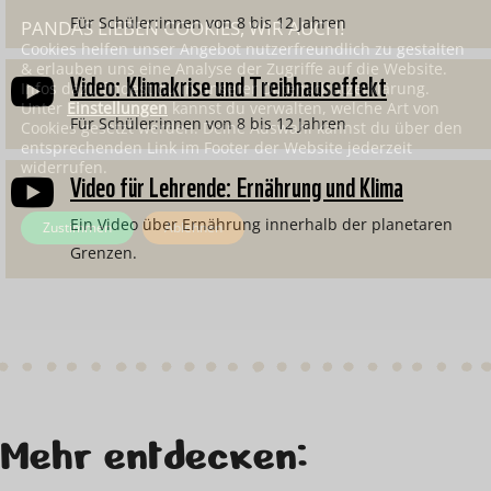
Für Schüler:innen von 8 bis 12 Jahren
PANDAS LIEBEN COOKIES, WIR AUCH!
Cookies helfen unser Angebot nutzerfreundlich zu gestalten
& erlauben uns eine Analyse der Zugriffe auf die Website.
Video: Klimakrise und Treibhauseffekt

Infos dazu findest du in unserer Datenschutzerklärung.
Unter
Einstellungen
kannst du verwalten, welche Art von
Für Schüler:innen von 8 bis 12 Jahren
Cookies gesetzt werden. Deine Auswahl kannst du über den
entsprechenden Link im Footer der Website jederzeit
widerrufen.
Video für Lehrende: Ernährung und Klima

Ein Video über Ernährung innerhalb der planetaren
Zustimmen
Ablehnen
Grenzen.
Mehr entdecken: