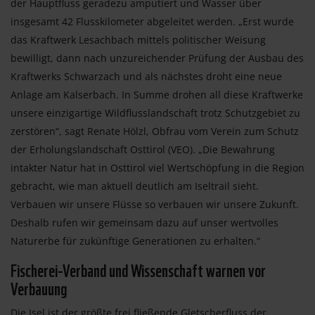
der Hauptfluss geradezu amputiert und Wasser über
insgesamt 42 Flusskilometer abgeleitet werden. „Erst wurde
das Kraftwerk Lesachbach mittels politischer Weisung
bewilligt, dann nach unzureichender Prüfung der Ausbau des
Kraftwerks Schwarzach und als nächstes droht eine neue
Anlage am Kalserbach. In Summe drohen all diese Kraftwerke
unsere einzigartige Wildflusslandschaft trotz Schutzgebiet zu
zerstören“, sagt Renate Hölzl, Obfrau vom Verein zum Schutz
der Erholungslandschaft Osttirol (VEO). „Die Bewahrung
intakter Natur hat in Osttirol viel Wertschöpfung in die Region
gebracht, wie man aktuell deutlich am Iseltrail sieht.
Verbauen wir unsere Flüsse so verbauen wir unsere Zukunft.
Deshalb rufen wir gemeinsam dazu auf unser wertvolles
Naturerbe für zukünftige Generationen zu erhalten.“
Fischerei-Verband und Wissenschaft warnen vor
Verbauung
Die Isel ist der größte frei fließende Gletscherfluss der