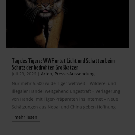
Tag des Tigers: WWF ortet Licht und Schatten beim
Schutz der bedrohten Großkatzen
Juli 29, 2026
|
Arten
,
Presse-Aussendung
Nur mehr 5.500 wilde Tiger weltweit – Wilderei und
illegaler Handel weitgehend ungestraft – Verlagerung
von Handel mit Tiger-Präparaten ins Internet – Neue
Schätzungen aus Nepal und China geben Hoffnung
mehr lesen