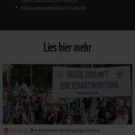
https://www.wwf-finprint.org/de
Lies hier mehr
Startseite
superpower landingpage jessica
WWF PETITIONEN