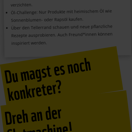
verzichten.
Öl-Challenge: Nur Produkte mit heimischem Öl wie
Sonnenblumen- oder Rapsöl kaufen.
Über den Tellerrand schauen und neue pflanzliche
Rezepte ausprobieren. Auch Freund*innen können
inspiriert werden.
D
u
m
a
g
s
t
e
s
n
o
c
h
k
o
n
k
r
e
t
e
r
?
Dr
e
h
a
n
d
er
Sl
ot
m
a
c
hi
n
e
!