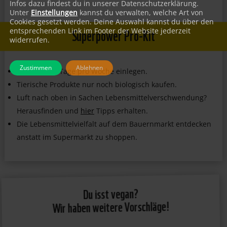
Infos dazu findest du in unserer Datenschutzerklärung.
Unter
Einstellungen
kannst du verwalten, welche Art von
Cookies gesetzt werden. Deine Auswahl kannst du über den
Superpower Pro-Kit
entsprechenden Link im Footer der Website jederzeit
widerrufen.
Zustimmen
Ablehnen
Drei vegane Tage pro Woche einlegen.
Tierische Produkte nur noch biologisch kaufen.
Luft nach oben in Sachen Lebensmittelverschwendung?
Herausfinden und
hier
Tipps erhalten.
Die Lebensmittelvielfalt auf dem Bauernmarkt entdecken
anstatt im Supermarkt zu shoppen.
Du isst vegan?
Wir haben weitere Vorschläge!