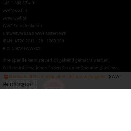
+43 1 488 17 – 0
wwf@wwf.at
www.wwf.at
WWF Spendenkonto
Umweltverband WWF Österreich
IBAN: AT26 2011 1291 1268 3901
BIC: GIBAATWWXXX
Ihre Spende kann steuerlich geltend gemacht werden.
Weitere Informationen finden Sie unter
Spendengütesiegel
.
Startseite
Nachhaltig leben
Tipps & Ratgeber
WWF
Fleischratgeber