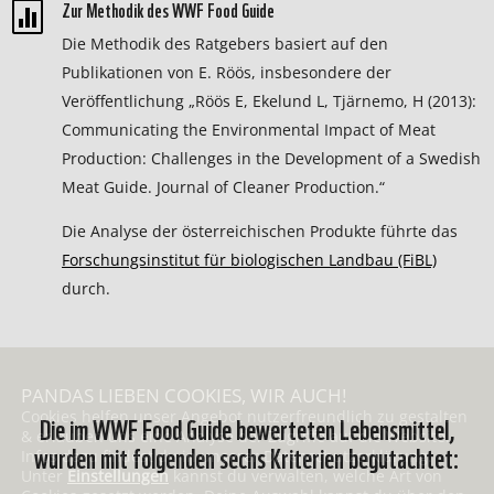
Zur Methodik des WWF Food Guide

Die Methodik des Ratgebers basiert auf den
Publikationen von E. Röös, insbesondere der
Veröffentlichung „Röös E, Ekelund L, Tjärnemo, H (2013):
Communicating the Environmental Impact of Meat
Production: Challenges in the Development of a Swedish
Meat Guide. Journal of Cleaner Production.“
Die Analyse der österreichischen Produkte führte das
Forschungsinstitut für biologischen Landbau (FiBL)
durch.
PANDAS LIEBEN COOKIES, WIR AUCH!
Die im WWF Food Guide bewerteten Lebensmittel,
Cookies helfen unser Angebot nutzerfreundlich zu gestalten
& erlauben uns eine Analyse der Zugriffe auf die Website.
wurden mit folgenden sechs Kriterien begutachtet:
Infos dazu findest du in unserer Datenschutzerklärung.
Unter
Einstellungen
kannst du verwalten, welche Art von