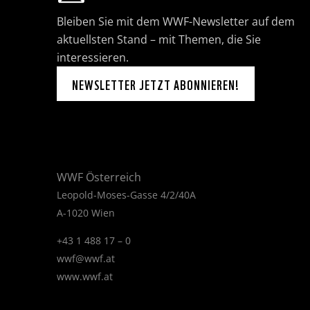
Bleiben Sie mit dem WWF-Newsletter auf dem
aktuellsten Stand – mit Themen, die Sie
interessieren.
NEWSLETTER JETZT ABONNIEREN!
WWF Österreich
Leopold-Moses-Gasse 4/2/40A
A-1020 Wien
+43 1 488 17 – 0
wwf@wwf.at
www.wwf.at