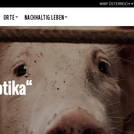
WWF ÖSTERREICH
ORTE
NACHHALTIG LEBEN
PANDAS LIEBEN COOKIES, WIR
AUCH!
Cookies helfen unser Angebot
otika“
nutzerfreundlich zu gestalten & erlauben
uns eine Analyse der Zugriffe auf die
Website. Infos dazu findest du in unserer
Datenschutzerklärung. Unter
Einstellungen
kannst du verwalten,
welche Art von Cookies gesetzt werden.
Deine Auswahl kannst du über den
entsprechenden Link im Footer der
Website jederzeit widerrufen.