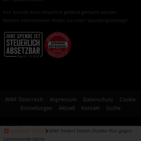
Ihre Spende kann steuerlich geltend gemacht werden.
Weitere Informationen finden Sie unter
Spendengütesiegel
.
WWF Österreich
Impressum
Datenschutz
Cookie
Einstellungen
Aktuell
Kontakt
Suche
© 2026 WWF Österreich
Startseite
Klima
WWF fordert Sieben-Punkte-Plan gegen
zunehmende Dürre