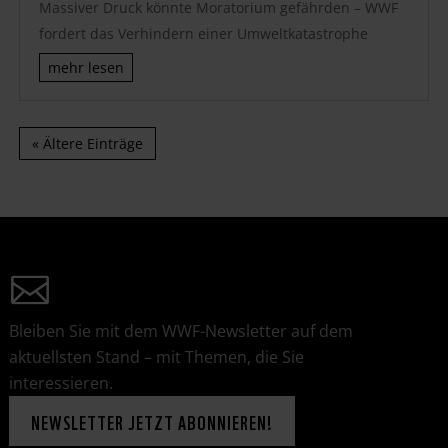
Massiver Druck könnte Moratorium gefährden – WWF
fordert das Verhindern einer Umweltkatastrophe
mehr lesen
« Ältere Einträge
Bleiben Sie mit dem WWF-Newsletter auf dem
aktuellsten Stand – mit Themen, die Sie
interessieren.
NEWSLETTER JETZT ABONNIEREN!