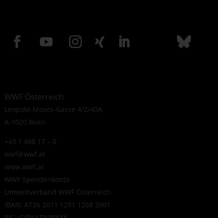
WWF Österreich
Leopold-Moses-Gasse 4/2/40A
A-1020 Wien
+43 1 488 17 – 0
wwf@wwf.at
www.wwf.at
WWF Spendenkonto
Umweltverband WWF Österreich
IBAN: AT26 2011 1291 1268 3901
BIC: GIBAATWWXXX