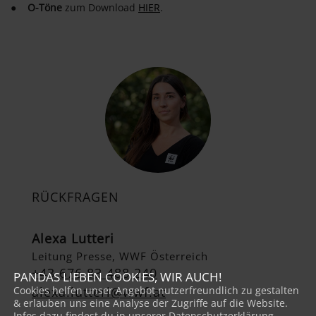
●
O-Töne
zum Download
HIER
.
RÜCKFRAGEN
Alexa Lutteri
Leitung Presse, WWF Österreich
+43 676 83 488 240
PANDAS LIEBEN COOKIES, WIR AUCH!
Cookies helfen unser Angebot nutzerfreundlich zu gestalten
alexa.lutteri@wwf.at
& erlauben uns eine Analyse der Zugriffe auf die Website.
Infos dazu findest du in unserer Datenschutzerklärung.