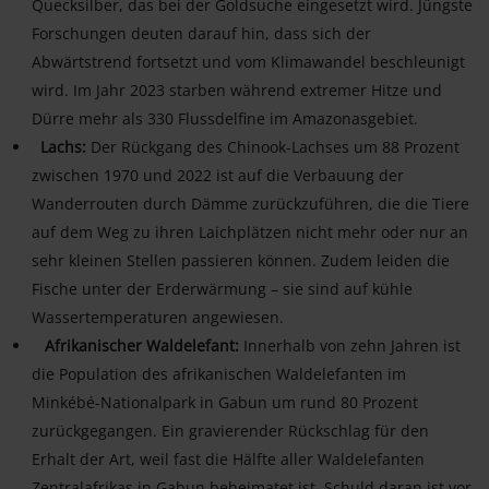
Quecksilber, das bei der Goldsuche eingesetzt wird. Jüngste
Forschungen deuten darauf hin, dass sich der
Abwärtstrend fortsetzt und vom Klimawandel beschleunigt
wird. Im Jahr 2023 starben während extremer Hitze und
Dürre mehr als 330 Flussdelfine im Amazonasgebiet.
Lachs:
Der Rückgang des Chinook-Lachses um 88 Prozent
zwischen 1970 und 2022 ist auf die Verbauung der
Wanderrouten durch Dämme zurückzuführen, die die Tiere
auf dem Weg zu ihren Laichplätzen nicht mehr oder nur an
sehr kleinen Stellen passieren können. Zudem leiden die
Fische unter der Erderwärmung – sie sind auf kühle
Wassertemperaturen angewiesen.
Afrikanischer Waldelefant:
Innerhalb von zehn Jahren ist
die Population des afrikanischen Waldelefanten im
Minkébé-Nationalpark in Gabun um rund 80 Prozent
zurückgegangen. Ein gravierender Rückschlag für den
Erhalt der Art, weil fast die Hälfte aller Waldelefanten
Zentralafrikas in Gabun beheimatet ist. Schuld daran ist vor