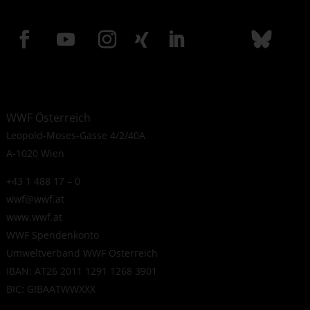
WWF Österreich
Leopold-Moses-Gasse 4/2/40A
A-1020 Wien
+43 1 488 17 – 0
wwf@wwf.at
www.wwf.at
WWF Spendenkonto
Umweltverband WWF Österreich
IBAN: AT26 2011 1291 1268 3901
BIC: GIBAATWWXXX