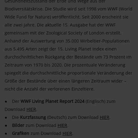
Gesundheitszustand der Erde und Wege aus der
Biodiversitätskrise. Die Studie wird seit 1998 vom WWF (World
Wide Fund for Nature) veröffentlicht. Seit 2000 erscheint sie
alle zwei Jahre. Die aktuelle 15. Ausgabe hat der WWF
gemeinsam mit der Zoological Society of London erstellt.
Anhand der Auswertung von 35.000 Wirbeltier-Populationen
aus 5.495 Arten zeigt der 15. Living Planet Index einen
durchschnittlichen Rückgang der Bestände um 73 Prozent im
Zeitraum von 1970 bis 2020. Die prozentuale Veränderung
spiegelt die durchschnittliche proportionale Veränderung der
Größe der Bestände über einen längeren Zeitraum wider –
nicht die Anzahl der verlorenen Einzeltiere.
● Der
WWF Living Planet Report 2024
(Englisch) zum
Download
HIER
.
● Die
Kurzfassung
(Deutsch) zum Download
HIER
.
●
Bilder
zum Download
HIER
.
●
Grafiken
zum Download
HIER
.