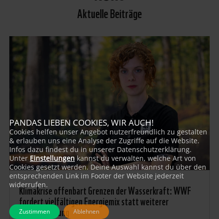
Aktuelle Beiträge
PANDAS LIEBEN COOKIES, WIR AUCH!
Cookies helfen unser Angebot nutzerfreundlich zu gestalten
& erlauben uns eine Analyse der Zugriffe auf die Website.
Infos dazu findest du in unserer Datenschutzerklärung.
Unter
Einstellungen
kannst du verwalten, welche Art von
Cookies gesetzt werden. Deine Auswahl kannst du über den
entsprechenden Link im Footer der Website jederzeit
widerrufen.
Klimakrise offenbart Grenzen der Wasserkraft: WWF
fordert vielfältigen Energiemix statt weiterer
Flussverbauung
Zustimmen
Ablehnen