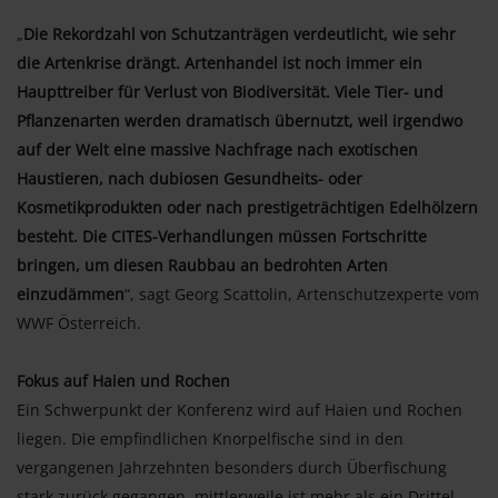
„
Die Rekordzahl von Schutzanträgen verdeutlicht, wie sehr
die Artenkrise drängt. Artenhandel ist noch immer ein
Haupttreiber für Verlust von Biodiversität. Viele Tier- und
Pflanzenarten werden dramatisch übernutzt, weil irgendwo
auf der Welt eine massive Nachfrage nach exotischen
Haustieren, nach dubiosen Gesundheits- oder
Kosmetikprodukten oder nach prestigeträchtigen Edelhölzern
besteht. Die CITES-Verhandlungen müssen Fortschritte
bringen, um diesen Raubbau an bedrohten Arten
einzudämmen
“, sagt Georg Scattolin, Artenschutzexperte vom
WWF Österreich.
Fokus auf Haien und Rochen
Ein Schwerpunkt der Konferenz wird auf Haien und Rochen
liegen. Die empfindlichen Knorpelfische sind in den
vergangenen Jahrzehnten besonders durch Überfischung
stark zurück gegangen, mittlerweile ist mehr als ein Drittel