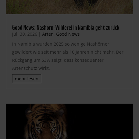
Good News: Nashorn-Wilderei in Namibia geht zurück
Juli 30, 2026
|
Arten
,
Good News
In Namibia wurden 2025 so wenige Nashörner
gewildert wie seit mehr als 10 Jahren nicht mehr. Der
Rückgang um 53% zeigt, dass konsequenter
Artenschutz wirkt.
mehr lesen