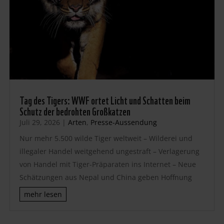
Tag des Tigers: WWF ortet Licht und Schatten beim
Schutz der bedrohten Großkatzen
Juli 29, 2026
|
Arten
,
Presse-Aussendung
Nur mehr 5.500 wilde Tiger weltweit – Wilderei und
illegaler Handel weitgehend ungestraft – Verlagerung
von Handel mit Tiger-Präparaten ins Internet – Neue
Schätzungen aus Nepal und China geben Hoffnung
mehr lesen