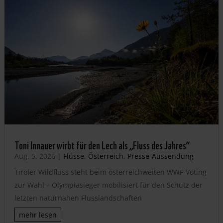
Toni Innauer wirbt für den Lech als „Fluss des Jahres“
Aug. 5, 2026
|
Flüsse
,
Österreich
,
Presse-Aussendung
Tiroler Wildfluss steht beim österreichweiten WWF-Voting
zur Wahl – Olympiasieger mobilisiert für den Schutz der
letzten naturnahen Flusslandschaften
mehr lesen