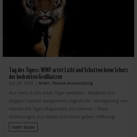
Tag des Tigers: WWF ortet Licht und Schatten beim Schutz
der bedrohten Großkatzen
Juli 29, 2026
|
Arten
,
Presse-Aussendung
Nur mehr 5.500 wilde Tiger weltweit – Wilderei und
illegaler Handel weitgehend ungestraft – Verlagerung von
Handel mit Tiger-Präparaten ins Internet – Neue
Schätzungen aus Nepal und China geben Hoffnung
mehr lesen