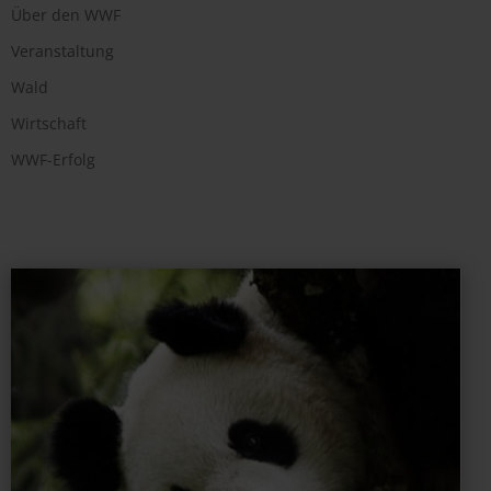
Über den WWF
Veranstaltung
Wald
Wirtschaft
WWF-Erfolg