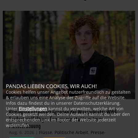
PANDAS LIEBEN COOKIES, WIR AUCH!
Cookies helfen unser Angebot nutzerfreundlich zu gestalten
& erlauben uns eine Analyse der Zugriffe auf die Website.
Infos dazu findest du in unserer Datenschutzerklärung.
Unter
Einstellungen
kannst du verwalten, welche Art von
Klimakrise offenbart Grenzen der Wasserkraft: WWF
Cookies gesetzt werden. Deine Auswahl kannst du über den
fordert vielfältigen Energiemix statt weiterer
entsprechenden Link im Footer der Website jederzeit
Flussverbauung
widerrufen.
Aug. 6, 2026
|
Flüsse
,
Politische Arbeit
,
Presse-