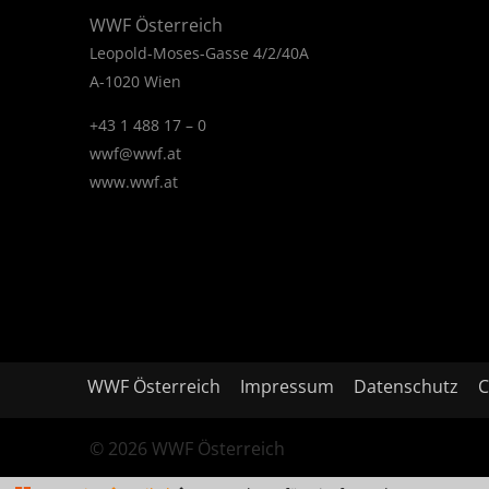
WWF Österreich
Leopold-Moses-Gasse 4/2/40A
A-1020 Wien
+43 1 488 17 – 0
wwf@wwf.at
www.wwf.at
WWF Österreich
Impressum
Datenschutz
C
© 2026 WWF Österreich