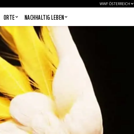
WWF ÖSTERREICH
ORTE
NACHHALTIG LEBEN
PANDAS LIEBEN COOKIES, WIR
AUCH!
Cookies helfen unser Angebot
nutzerfreundlich zu gestalten & erlauben
uns eine Analyse der Zugriffe auf die
Website. Infos dazu findest du in unserer
Datenschutzerklärung. Unter
Einstellungen
kannst du verwalten,
welche Art von Cookies gesetzt werden.
Deine Auswahl kannst du über den
entsprechenden Link im Footer der
Website jederzeit widerrufen.