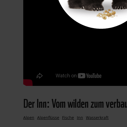
Der Inn: Vom wilden zum verbau
Alpen
Alpenflüsse
Fische
Inn
Wasserkraft