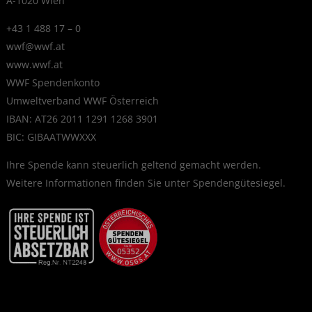
A-1020 Wien
+43 1 488 17 – 0
wwf@wwf.at
www.wwf.at
WWF Spendenkonto
Umweltverband WWF Österreich
IBAN: AT26 2011 1291 1268 3901
BIC: GIBAATWWXXX
Ihre Spende kann steuerlich geltend gemacht werden.
Weitere Informationen finden Sie unter
Spendengütesiegel
.