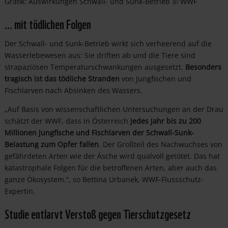
Grafik: Auswirkungen Schwall- und Sunk-Betrieb
©
WWF
… mit tödlichen Folgen
Der Schwall- und Sunk-Betrieb wirkt sich verheerend auf die
Wasserlebewesen aus: Sie driften ab und die Tiere sind
strapaziösen Temperaturschwankungen ausgesetzt.
Besonders
tragisch ist das tödliche Stranden
von Jungfischen und
Fischlarven nach Absinken des Wassers.
„Auf Basis von wissenschaftlichen Untersuchungen an der Drau
schätzt der WWF, dass in Österreich
jedes Jahr bis zu 200
Millionen Jungfische und Fischlarven der Schwall-Sunk-
Belastung zum Opfer fallen
. Der Großteil des Nachwuchses von
gefährdeten Arten wie der Äsche wird qualvoll getötet. Das hat
katastrophale Folgen für die betroffenen Arten, aber auch das
ganze Ökosystem.“, so Bettina Urbanek, WWF-Flussschutz-
Expertin.
Studie entlarvt Verstoß gegen Tierschutzgesetz