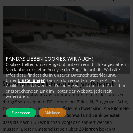
PANDAS LIEBEN COOKIES, WIR AUCH!
Cookies helfen unser Angebot nutzerfreundlich zu gestalten
& erlauben uns eine Analyse der Zugriffe auf die Website.
Infos dazu findest du in unserer Datenschutzerklärung.
Starke Schwall-Sunk-Belastung in ganz Österreich
Unter
Einstellungen
kannst du verwalten, welche Art von
Cookies gesetzt werden. Deine Auswahl kannst du über den
entsprechenden Link im Footer der Website jederzeit
Von der Schwall-Sunk-Belastung sind über 10 % der Strecken
widerrufen.
der größeren alpinen Flüsse wie Inn, Ziller, Ill, Bregenzer Ache,
Drau, oder Salzach betroffen.
Österreichweit sind 725 Kilometer
Zustimmen
Ablehnen
an Flussstrecken so stark durch Schwall und Sunk belastet,
dass sie nach EU-rechtlichen Vorgaben saniert werden
müssen. Dieser Umstand ist seit über
20 Jahren
bekannt.