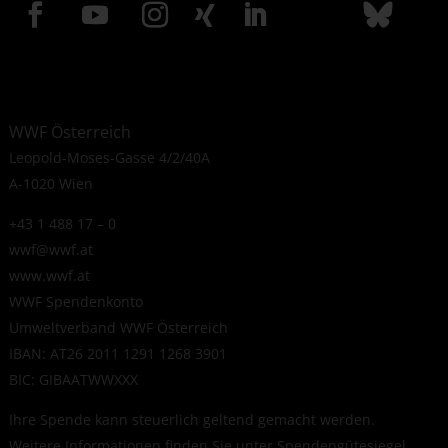
WWF Österreich
Leopold-Moses-Gasse 4/2/40A
A-1020 Wien
+43 1 488 17 – 0
wwf@wwf.at
www.wwf.at
WWF Spendenkonto
Umweltverband WWF Österreich
IBAN: AT26 2011 1291 1268 3901
BIC: GIBAATWWXXX
Ihre Spende kann steuerlich geltend gemacht werden.
Weitere Informationen finden Sie unter
Spendengütesiegel
.