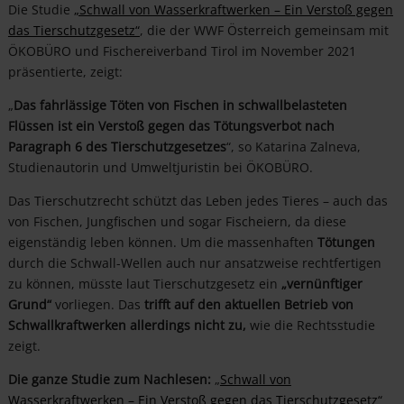
Die Studie
„Schwall von Wasserkraftwerken – Ein Verstoß gegen
das Tierschutzgesetz“
, die der WWF Österreich gemeinsam mit
ÖKOBÜRO und Fischereiverband Tirol im November 2021
präsentierte, zeigt:
„
Das fahrlässige Töten von Fischen in schwallbelasteten
Flüssen ist ein Verstoß gegen das Tötungsverbot nach
Paragraph 6 des Tierschutzgesetzes
“, so Katarina Zalneva,
Studienautorin und Umweltjuristin bei ÖKOBÜRO.
Das Tierschutzrecht schützt das Leben jedes Tieres – auch das
von Fischen, Jungfischen und sogar Fischeiern, da diese
eigenständig leben können. Um die massenhaften
Tötungen
durch die Schwall-Wellen auch nur ansatzweise rechtfertigen
zu können, müsste laut Tierschutzgesetz ein
„vernünftiger
Grund“
vorliegen. Das
trifft auf den aktuellen Betrieb von
Schwallkraftwerken allerdings nicht zu,
wie die Rechtsstudie
zeigt.
Die ganze Studie zum Nachlesen:
„
Schwall von
Wasserkraftwerken – Ein Verstoß gegen das
Tierschutzgesetz“