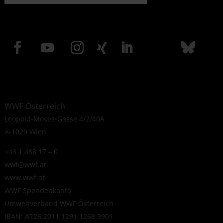
WWF Österreich
Leopold-Moses-Gasse 4/2/40A
A-1020 Wien
+43 1 488 17 – 0
wwf@wwf.at
www.wwf.at
WWF Spendenkonto
Umweltverband WWF Österreich
IBAN: AT26 2011 1291 1268 3901