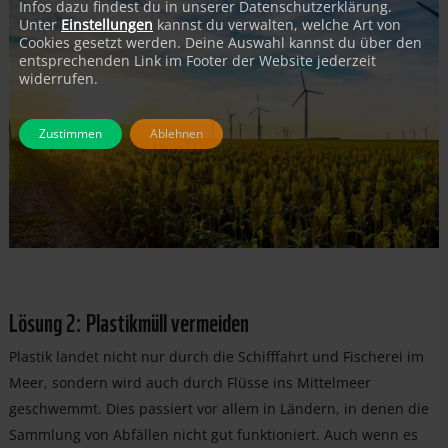
Infos dazu findest du in unserer Datenschutzerklärung.
Unter
Einstellungen
kannst du verwalten, welche Art von
Cookies gesetzt werden. Deine Auswahl kannst du über den
entsprechenden Link im Footer der Website jederzeit
widerrufen.
Zustimmen
Ablehnen
Lösung 2: Plastikmüll vermeiden
Plastik landet nicht nur durch die Schifffahrt und Fischerei im
Meer, sondern wird auch durch Flüsse ins Mittelmeer
geschwemmt. Dies passiert vor allem in Ländern, in denen die
Sammlung von Abfällen nicht gut funktioniert. Auch wenn es