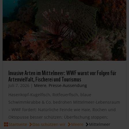
Invasive Arten im Mittelmeer: WWF warnt vor Folgen für
Artenvielfalt, Fischerei und Tourismus
Juli 7, 2026
|
Meere
,
Presse-Aussendung
Hasenkopf-Kugelfisch, Rotfeuerfisch, blaue
Schwimmkrabbe & Co. bedrohen Mittelmeer-Lebensraum
– WWF fordert: Natürliche Feinde wie Haie, Rochen und
Oktopusse besser schützen; Überfischung stoppen;
JETZT MEERE SCHÜTZEN
Startseite
Das schützen wir
Meere
Mittelmeer
Meeresschutz ausweiten