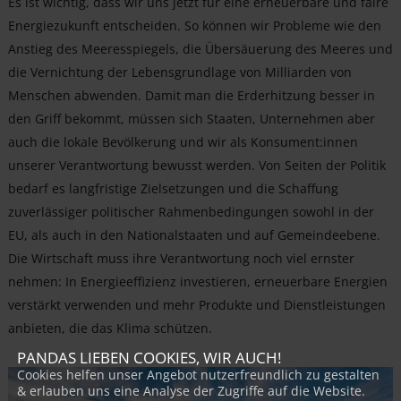
Es ist wichtig, dass wir uns jetzt für eine erneuerbare und faire
Energiezukunft entscheiden. So können wir Probleme wie den
Anstieg des Meeresspiegels, die Übersäuerung des Meeres und
die Vernichtung der Lebensgrundlage von Milliarden von
Menschen abwenden. Damit man die Erderhitzung besser in
den Griff bekommt, müssen sich Staaten, Unternehmen aber
auch die lokale Bevölkerung und wir als Konsument:innen
unserer Verantwortung bewusst werden. Von Seiten der Politik
bedarf es langfristige Zielsetzungen und die Schaffung
zuverlässiger politischer Rahmenbedingungen sowohl in der
EU, als auch in den Nationalstaaten und auf Gemeindeebene.
Die Wirtschaft muss ihre Verantwortung noch viel ernster
nehmen: In Energieeffizienz investieren, erneuerbare Energien
verstärkt verwenden und mehr Produkte und Dienstleistungen
anbieten, die das Klima schützen.
PANDAS LIEBEN COOKIES, WIR AUCH!
Cookies helfen unser Angebot nutzerfreundlich zu gestalten
& erlauben uns eine Analyse der Zugriffe auf die Website.