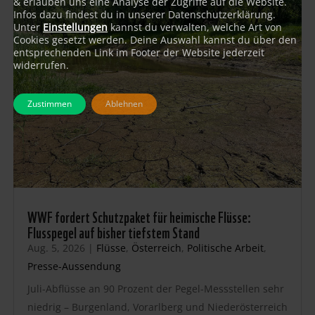
& erlauben uns eine Analyse der Zugriffe auf die Website.
Infos dazu findest du in unserer Datenschutzerklärung.
Unter
Einstellungen
kannst du verwalten, welche Art von
Cookies gesetzt werden. Deine Auswahl kannst du über den
entsprechenden Link im Footer der Website jederzeit
widerrufen.
Zustimmen
Ablehnen
WWF fordert Schutzpaket für heimische Flüsse:
Flusspegel auf bisher tiefstem Stand
Aug. 5, 2026
|
Flüsse
,
Österreich
,
Politische Arbeit
,
Presse-Aussendung
Juli-Abflüsse an 90 Prozent der Pegel-Messstellen sehr
niedrig – Burgenland, Vorarlberg und Niederösterreich