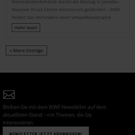
Meeresbodenbehörde startet am Montag in Jamaika –
Massiver Druck könnte Moratorium gefährden – WWF
fordert das Verhindern einer Umweltkatastrophe
mehr lesen
« Ältere Einträge
Bleiben Sie mit dem WWF-Newsletter auf dem
aktuellsten Stand – mit Themen, die Sie
interessieren.
NEWSLETTER JETZT ABONNIEREN!