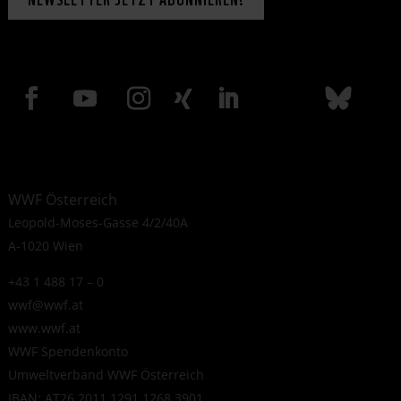
WWF Österreich
Leopold-Moses-Gasse 4/2/40A
A-1020 Wien
+43 1 488 17 – 0
wwf@wwf.at
www.wwf.at
WWF Spendenkonto
Umweltverband WWF Österreich
IBAN: AT26 2011 1291 1268 3901