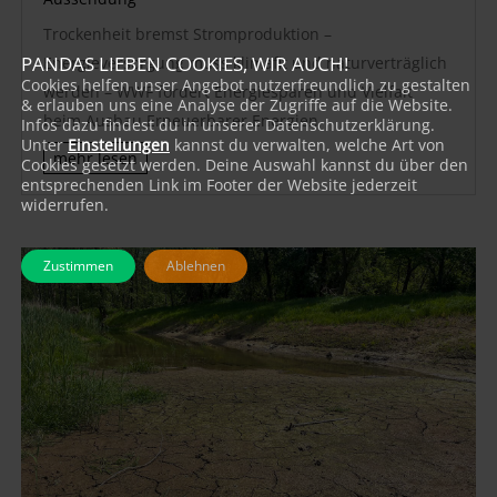
Trockenheit bremst Stromproduktion –
PANDAS LIEBEN COOKIES, WIR AUCH!
Energieversorgung muss klimafit und naturverträglich
Cookies helfen unser Angebot nutzerfreundlich zu gestalten
werden – WWF fordert Energiesparen und Vielfalt
& erlauben uns eine Analyse der Zugriffe auf die Website.
beim Ausbau Erneuerbarer Energien
Infos dazu findest du in unserer Datenschutzerklärung.
Unter
Einstellungen
kannst du verwalten, welche Art von
mehr lesen
Cookies gesetzt werden. Deine Auswahl kannst du über den
entsprechenden Link im Footer der Website jederzeit
widerrufen.
Zustimmen
Ablehnen