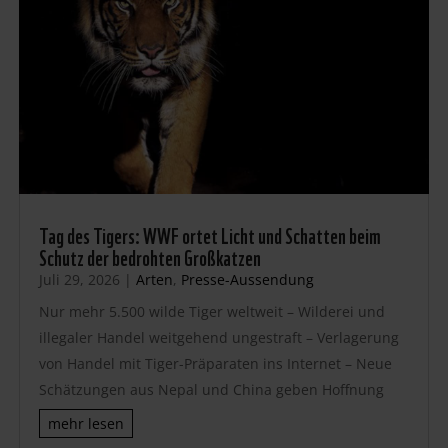
Tag des Tigers: WWF ortet Licht und Schatten beim
Schutz der bedrohten Großkatzen
Juli 29, 2026
|
Arten
,
Presse-Aussendung
Nur mehr 5.500 wilde Tiger weltweit – Wilderei und
illegaler Handel weitgehend ungestraft – Verlagerung
von Handel mit Tiger-Präparaten ins Internet – Neue
Schätzungen aus Nepal und China geben Hoffnung
mehr lesen