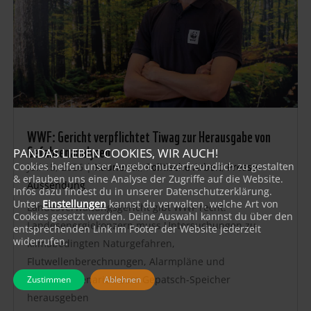
WWF: Gericht verpflichtet Tiwag zur Herausgabe von
Gefahrenanalysen
PANDAS LIEBEN COOKIES, WIR AUCH!
Cookies helfen unser Angebot nutzerfreundlich zu gestalten
Juli 15, 2026
|
Kaunertal
,
Politische Arbeit
,
Presse-
& erlauben uns eine Analyse der Zugriffe auf die Website.
Aussendung
Infos dazu findest du in unserer Datenschutzerklärung.
Unter
Einstellungen
kannst du verwalten, welche Art von
Landesverwaltungsgericht gibt WWF recht:
Cookies gesetzt werden. Deine Auswahl kannst du über den
Landesenergiekonzern muss Untersuchungen zu
entsprechenden Link im Footer der Website jederzeit
widerrufen.
klimabedingten Naturgefahren,
Flutwellenberechnungen, Alarmpläne und
Gefahrenszenarien zum Gepatsch-Speicher
Zustimmen
Ablehnen
herausgeben