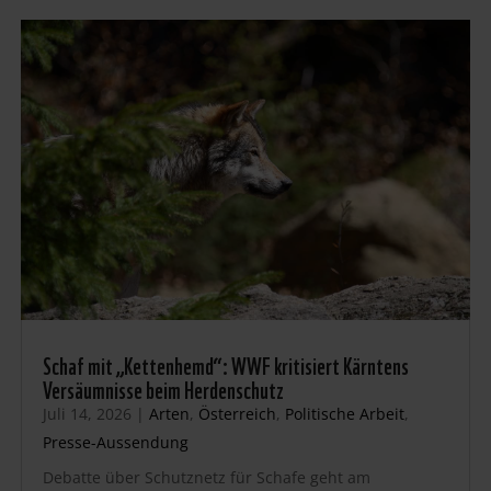
Schaf mit „Kettenhemd“: WWF kritisiert Kärntens
Versäumnisse beim Herdenschutz
Juli 14, 2026
|
Arten
,
Österreich
,
Politische Arbeit
,
Presse-Aussendung
Debatte über Schutznetz für Schafe geht am