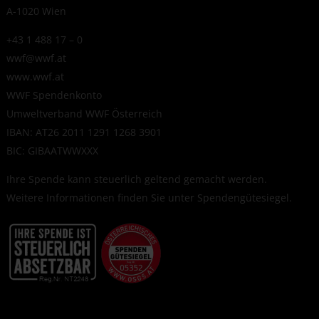
A-1020 Wien
+43 1 488 17 – 0
wwf@wwf.at
www.wwf.at
WWF Spendenkonto
Umweltverband WWF Österreich
IBAN: AT26 2011 1291 1268 3901
BIC: GIBAATWWXXX
Ihre Spende kann steuerlich geltend gemacht werden.
Weitere Informationen finden Sie unter
Spendengütesiegel
.