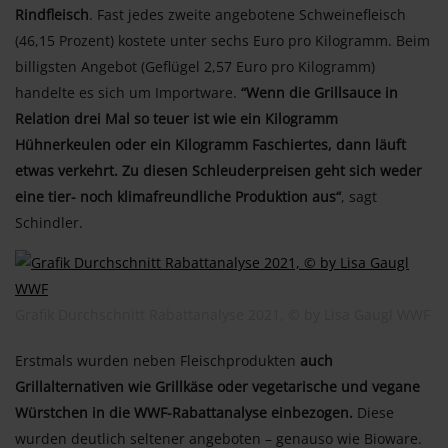
Rindfleisch
. Fast jedes zweite angebotene Schweinefleisch
(46,15 Prozent) kostete unter sechs Euro pro Kilogramm. Beim
billigsten Angebot (Geflügel 2,57 Euro pro Kilogramm)
handelte es sich um Importware.
“Wenn die Grillsauce in
Relation drei Mal so teuer ist wie ein Kilogramm
Hühnerkeulen oder ein Kilogramm Faschiertes, dann läuft
etwas verkehrt. Zu diesen Schleuderpreisen geht sich weder
eine tier- noch klimafreundliche Produktion aus“
, sagt
Schindler.
Grafik Durchschnitt Rabattanalyse 2021, © by Lisa Gaugl WWF
Erstmals wurden neben Fleischprodukten
auch
Grillalternativen wie Grillkäse oder vegetarische und vegane
Würstchen in die WWF-Rabattanalyse einbezogen.
Diese
wurden deutlich seltener angeboten – genauso wie Bioware.