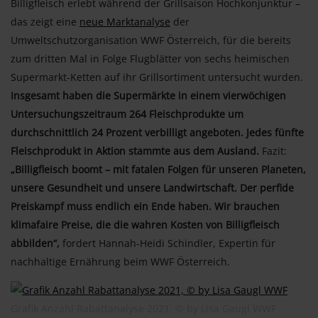
Billigfleisch erlebt während der Grillsaison Hochkonjunktur –
das zeigt eine
neue Marktanalyse
der
Umweltschutzorganisation WWF Österreich, für die bereits
zum dritten Mal in Folge Flugblätter von sechs heimischen
Supermarkt-Ketten auf ihr Grillsortiment untersucht wurden.
Insgesamt haben die Supermärkte in einem vierwöchigen
Untersuchungszeitraum 264 Fleischprodukte um
durchschnittlich 24 Prozent verbilligt angeboten. Jedes fünfte
Fleischprodukt in Aktion stammte aus dem Ausland.
Fazit:
„Billigfleisch boomt – mit fatalen Folgen für unseren Planeten,
unsere Gesundheit und unsere Landwirtschaft. Der perfide
Preiskampf muss endlich ein Ende haben. Wir brauchen
klimafaire Preise, die die wahren Kosten von Billigfleisch
abbilden“,
fordert Hannah-Heidi Schindler, Expertin für
nachhaltige Ernährung beim WWF Österreich.
Grafik Anzahl Rabattanalyse 2021, © by Lisa Gaugl WWF