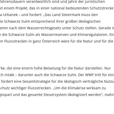
rfahrensdauern verantwortlich sind und Jahre der juristischen
t einem Projekt, das in einer national bedeutenden Schutzstrecke
na Urbanek – und fordert: „Das Land Steiermark muss den
ie Schwarze Sulm entsprechend ihrer großen ökologischen
amm nach dem Wasserrechtsgesetz unter Schutz stellen. Gerade i
ie die Schwarze Sulm als Wasserreserven und Klimaregulatoren. Ei
n Flussstrecken in ganz Österreich wäre für die Natur und für die
rke, die eine enorm hohe Belastung für die Natur darstellen. Nur
ch intakt – darunter auch die Schwarze Sulm. Der WWF tritt für ein
ordert eine Gesamtstrategie für die ökologisch verträgliche Nutz
hutz wichtiger Flussstrecken. „Um die Klimakrise wirksam zu
espart und das gesamte Steuersystem ökologisiert werden“, mahn