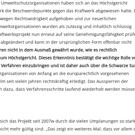
ie Umweltschutzorganisationen haben sich an das Höchstgericht
rk die Beschwerdepunkte gegen das Kraftwerk abgewiesen hatte. 
 wegen Rechtswidrigkeit aufgehoben und zur neuerlichen
eltorganisationen wurden als zulässig und inhaltlich schlüssig
aftwerksprojekt nun erneut auf seine Genehmigungsfähigkeit prüf
abgeändert und kann in der ursprünglichen Form offenbar nicht
ren nicht in dem Ausmaß gewährt wurde, wie es rechtlich
zum Höchstgericht. Dieses Erkenntnis bestätigt die wichtige Rolle v
in Verfahren einzubringen und ist daher auch über die Schwarze S
ganisationen von Anfang an die europarechtlich vorgesehenen
m seit vielen Jahren rechtskräftig erledigt. Das Aussperren der
ch dazu, dass Verfahrensschritte laufend wiederholt werden müsse
ich das Projekt seit 2007w durch die vielen Umplanungen so star
ht mehr gültig sind. „Das zeigt ein weiteres Mal, dass vor allem 