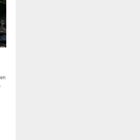
ken
n