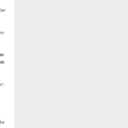
Der
en.
on
ulm
n“,
k
die