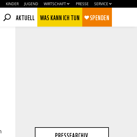
KINDER
JUGEND
WIRTSCHAFT
PRESSE
SERVICE
AKTUELL
WAS KANN ICH TUN
SPENDEN
Zustimmen
Ablehnen
h
PRESSEARCHIV