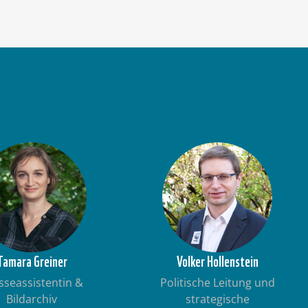
Tamara Greiner
Volker Hollenstein
sseassistentin &
Politische Leitung und
Bildarchiv
strategische