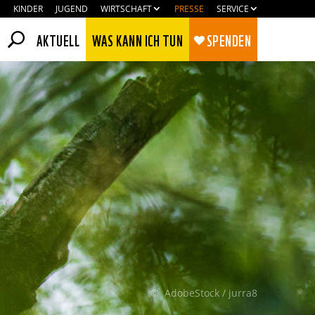
KINDER
JUGEND
WIRTSCHAFT
PRESSE
SERVICE
AKTUELL
WAS KANN ICH TUN
SPENDEN
Zustimmen
Ablehnen
© AdobeStock / jurra8