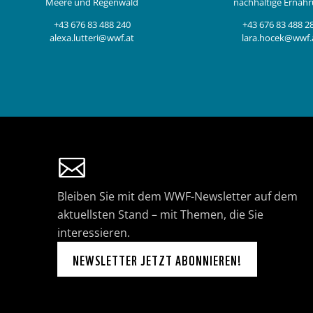
Meere und Regenwald
nachhaltige Ernäh
+43 676 83 488 240
+43 676 83 488 2
alexa.lutteri@wwf.at
lara.hocek@wwf.
Bleiben Sie mit dem WWF-Newsletter auf dem
aktuellsten Stand – mit Themen, die Sie
interessieren.
NEWSLETTER JETZT ABONNIEREN!