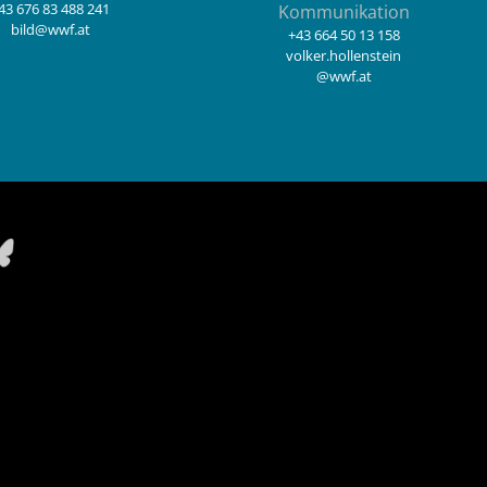
43 676 83 488 241
Kommunikation
bild@wwf.at
+43 664 50 13 158
volker.hollenstein
@wwf.at