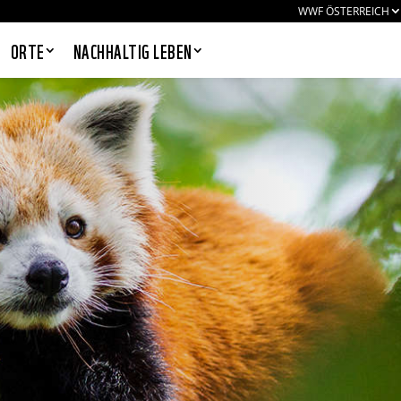
WWF ÖSTERREICH
ORTE
NACHHALTIG LEBEN
PANDAS LIEBEN COOKIES, WIR
AUCH!
Cookies helfen unser Angebot
nutzerfreundlich zu gestalten & erlauben
uns eine Analyse der Zugriffe auf die
Website. Infos dazu findest du in unserer
Datenschutzerklärung. Unter
Einstellungen
kannst du verwalten,
welche Art von Cookies gesetzt werden.
Deine Auswahl kannst du über den
entsprechenden Link im Footer der
Website jederzeit widerrufen.