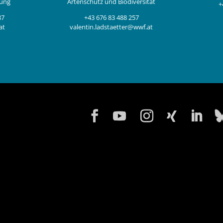
rung
Artenschutz und Biodiversität
+
87
+43 676 83 488 257
at
valentin.ladstaetter@wwf.at