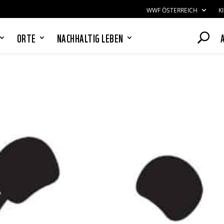
WWF ÖSTERREICH
K
ORTE
NACHHALTIG LEBEN
PANDAS LIEBEN COOKIES, WIR
AUCH!
Cookies helfen unser Angebot
nutzerfreundlich zu gestalten & erlauben
uns eine Analyse der Zugriffe auf die
Website. Infos dazu findest du in unserer
Datenschutzerklärung. Unter
Einstellungen
kannst du verwalten,
welche Art von Cookies gesetzt werden.
Deine Auswahl kannst du über den
entsprechenden Link im Footer der
Website jederzeit widerrufen.