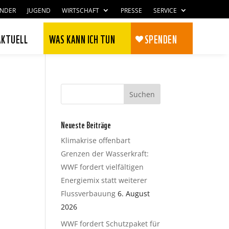
INDER
JUGEND
WIRTSCHAFT
PRESSE
SERVICE
AKTUELL
WAS KANN ICH TUN
SPENDEN
Neueste Beiträge
Klimakrise offenbart
Grenzen der Wasserkraft:
WWF fordert vielfältigen
Energiemix statt weiterer
Flussverbauung
6. August
Zustimmen
Ablehnen
2026
WWF fordert Schutzpaket für