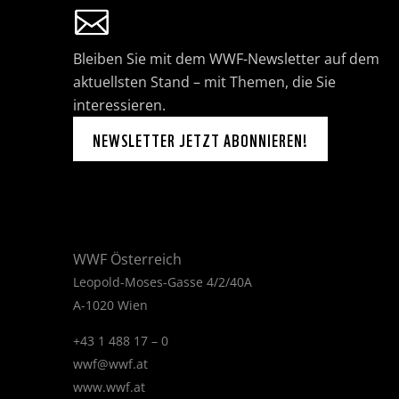
Bleiben Sie mit dem WWF-Newsletter auf dem
aktuellsten Stand – mit Themen, die Sie
interessieren.
NEWSLETTER JETZT ABONNIEREN!
WWF Österreich
Leopold-Moses-Gasse 4/2/40A
A-1020 Wien
+43 1 488 17 – 0
wwf@wwf.at
www.wwf.at