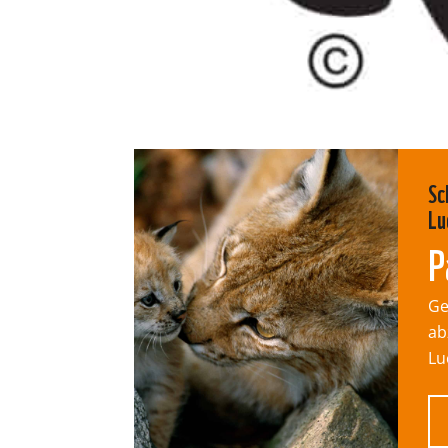
Sc
Lu
P
Ge
ab
Lu