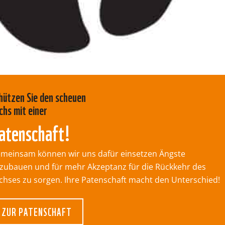
hützen Sie den scheuen
chs mit einer
atenschaft!
meinsam können wir uns dafür einsetzen Ängste
zubauen und für mehr Akzeptanz für die Rückkehr des
chses zu sorgen. Ihre Patenschaft macht den Unterschied!
ZUR PATENSCHAFT