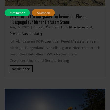
Zustimmen
Ablehnen
WWF fordert Schutzpaket für heimische Flüsse:
Flusspegel auf bisher tiefstem Stand
Aug. 5, 2026
|
Flüsse
,
Österreich
,
Politische Arbeit
,
Presse-Aussendung
Juli-Abflüsse an 90 Prozent der Pegel-Messstellen sehr
niedrig – Burgenland, Vorarlberg und Niederösterreich
besonders betroffen – WWF fordert mehr
Gewässerschutz und Renaturierung
mehr lesen