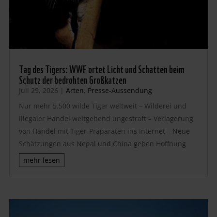
Tag des Tigers: WWF ortet Licht und Schatten beim
Schutz der bedrohten Großkatzen
Juli 29, 2026
|
Arten
,
Presse-Aussendung
Nur mehr 5.500 wilde Tiger weltweit – Wilderei und
illegaler Handel weitgehend ungestraft – Verlagerung
von Handel mit Tiger-Präparaten ins Internet – Neue
Schätzungen aus Nepal und China geben Hoffnung
mehr lesen