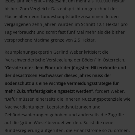
jedes Jahr verfehlt – insgesamt um mehr als 100.000 Hektar
bisher. Zum Vergleich: Das entspricht umgerechnet der
Fläche aller neun Landeshauptstädte zusammen. In den
vergangenen zehn Jahren wurden im Schnitt 12,1 Hektar pro
Tag verbraucht und somit fast fünf Mal mehr als die bisher
versprochene Maximalgrenze von 2,5 Hektar.
Raumplanungsexpertin Gerlind Weber kritisiert die
“verschwenderische Versiegelung der Böden” in Österreich.
“Gerade unter dem Eindruck der jüngsten Hitzerekorde und
der desaströsen Hochwässer dieses Jahres muss der
Bodenschutz als eine wichtige Vermeidungsstrategie für
mehr Zukunftsfestigkeit eingesetzt werden”
, fordert Weber.
“Dafür müssen einerseits die inneren Nutzungspotenziale wie
Nachverdichtungen, Leerstandsnutzungen und
Gebäudesanierungen gehoben und anderseits die Zugriffe
auf die ‘grüne Wiese’ beendet werden. So ist die neue
Bundesregierung aufgerufen, die Finanzströme so zu ordnen,