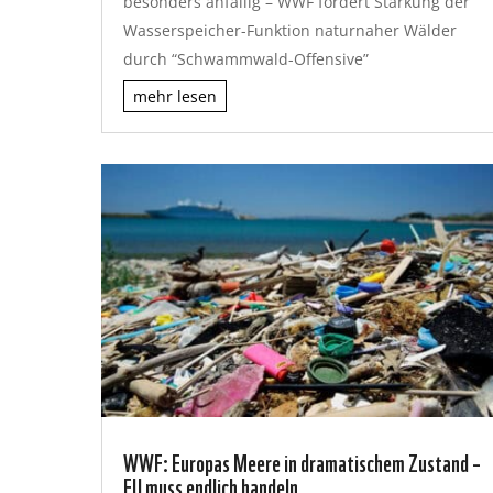
besonders anfällig – WWF fordert Stärkung der
Wasserspeicher-Funktion naturnaher Wälder
durch “Schwammwald-Offensive”
mehr lesen
WWF: Europas Meere in dramatischem Zustand –
EU muss endlich handeln