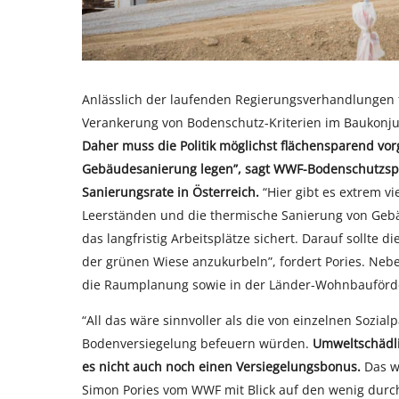
Anlässlich der laufenden Regierungsverhandlungen 
Verankerung von Bodenschutz-Kriterien im Baukonju
Daher muss die Politik möglichst flächensparend vo
Gebäudesanierung legen”, sagt WWF-Bodenschutzspre
Sanierungsrate in Österreich.
“Hier gibt es extrem vi
Leerständen und die thermische Sanierung von Gebä
das langfristig Arbeitsplätze sichert. Darauf sollte
der grünen Wiese anzukurbeln”, fordert Pories. Neb
die Raumplanung sowie in der Länder-Wohnbauförder
“All das wäre sinnvoller als die von einzelnen Sozial
Bodenversiegelung befeuern würden.
Umweltschädli
es nicht auch noch einen Versiegelungsbonus.
Das w
Simon Pories vom WWF mit Blick auf den wenig dur