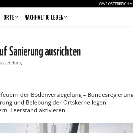
WWF ÖSTERREICH
ORTE
NACHHALTIG LEBEN
f Sanierung ausrichten
Aussendung
PANDAS LIEBEN COOKIES, WIR
AUCH!
Cookies helfen unser Angebot
nutzerfreundlich zu gestalten & erlauben
uns eine Analyse der Zugriffe auf die
Website. Infos dazu findest du in unserer
efeuern der Bodenversiegelung – Bundesregierun
Datenschutzerklärung. Unter
erung und Belebung der Ortskerne legen –
Einstellungen
kannst du verwalten,
welche Art von Cookies gesetzt werden.
rn, Leerstand aktivieren
Deine Auswahl kannst du über den
entsprechenden Link im Footer der
Website jederzeit widerrufen.