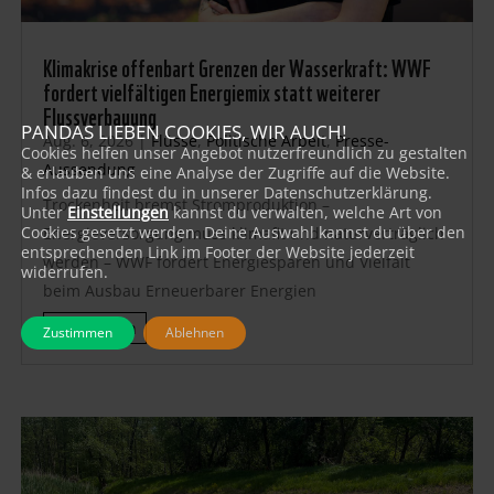
Klimakrise offenbart Grenzen der Wasserkraft: WWF
fordert vielfältigen Energiemix statt weiterer
Flussverbauung
PANDAS LIEBEN COOKIES, WIR AUCH!
Aug. 6, 2026
|
Flüsse
,
Politische Arbeit
,
Presse-
Cookies helfen unser Angebot nutzerfreundlich zu gestalten
Aussendung
& erlauben uns eine Analyse der Zugriffe auf die Website.
Infos dazu findest du in unserer Datenschutzerklärung.
Trockenheit bremst Stromproduktion –
Unter
Einstellungen
kannst du verwalten, welche Art von
Cookies gesetzt werden. Deine Auswahl kannst du über den
Energieversorgung muss klimafit und naturverträglich
entsprechenden Link im Footer der Website jederzeit
werden – WWF fordert Energiesparen und Vielfalt
widerrufen.
beim Ausbau Erneuerbarer Energien
mehr lesen
Zustimmen
Ablehnen