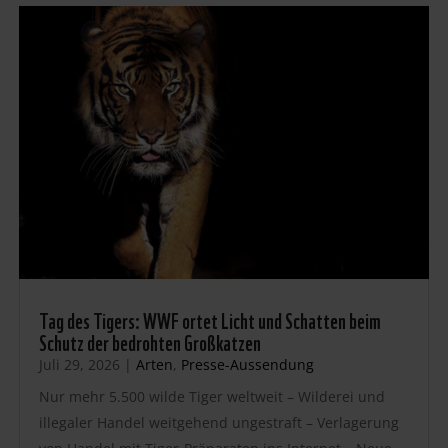
Tag des Tigers: WWF ortet Licht und Schatten beim
Schutz der bedrohten Großkatzen
Juli 29, 2026
|
Arten
,
Presse-Aussendung
Nur mehr 5.500 wilde Tiger weltweit – Wilderei und
illegaler Handel weitgehend ungestraft – Verlagerung