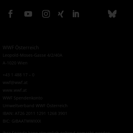
WWF Österreich
Leopold-Moses-Gasse 4/2/40A
A-1020 Wien
+43 1 488 17 – 0
wwf@wwf.at
www.wwf.at
WWF Spendenkonto
Umweltverband WWF Österreich
IBAN: AT26 2011 1291 1268 3901
BIC: GIBAATWWXXX
Ihre Spende kann steuerlich geltend gemacht werden.