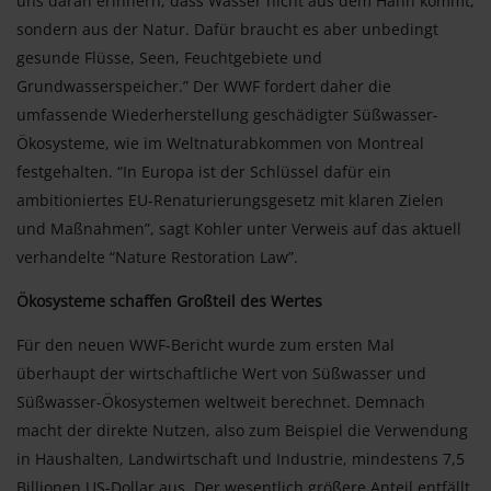
uns daran erinnern, dass Wasser nicht aus dem Hahn kommt,
sondern aus der Natur. Dafür braucht es aber unbedingt
gesunde Flüsse, Seen, Feuchtgebiete und
Grundwasserspeicher.” Der WWF fordert daher die
umfassende Wiederherstellung geschädigter Süßwasser-
Ökosysteme, wie im Weltnaturabkommen von Montreal
festgehalten. “In Europa ist der Schlüssel dafür ein
ambitioniertes EU-Renaturierungsgesetz mit klaren Zielen
und Maßnahmen”, sagt Kohler unter Verweis auf das aktuell
verhandelte “Nature Restoration Law”.
Ökosysteme schaffen Großteil des Wertes
Für den neuen WWF-Bericht wurde zum ersten Mal
überhaupt der wirtschaftliche Wert von Süßwasser und
Süßwasser-Ökosystemen weltweit berechnet. Demnach
macht der direkte Nutzen, also zum Beispiel die Verwendung
in Haushalten, Landwirtschaft und Industrie, mindestens 7,5
Billionen US-Dollar aus. Der wesentlich größere Anteil entfällt