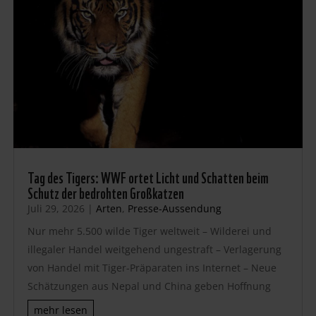
Tag des Tigers: WWF ortet Licht und Schatten beim
Schutz der bedrohten Großkatzen
Juli 29, 2026
|
Arten
,
Presse-Aussendung
Nur mehr 5.500 wilde Tiger weltweit – Wilderei und
illegaler Handel weitgehend ungestraft – Verlagerung
von Handel mit Tiger-Präparaten ins Internet – Neue
Schätzungen aus Nepal und China geben Hoffnung
mehr lesen