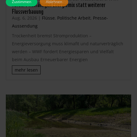
Zustimmen
Ablehnen
fordert vielfältigen Energiemix statt weiterer
Flussverbauung
Aug. 6, 2026
|
Flüsse
,
Politische Arbeit
,
Presse-
Aussendung
Trockenheit bremst Stromproduktion –
Energieversorgung muss klimafit und naturverträglich
werden – WWF fordert Energiesparen und Vielfalt
beim Ausbau Erneuerbarer Energien
mehr lesen