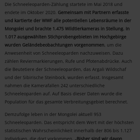
Die Schneeleoparden-Zählung startete im Mai 2018 und
endete im Oktober 2020.
Gemeinsam mit Partnern erfasste
und kartierte der WWF alle potentiellen Lebensräume in der
Mongolei und brachte 1.475 Wildtierkameras in Stellung. In
1.017 ausgewählten Stichprobengebieten im Hochgebirge
wurden Geländebeobachtungen vorgenommen
, um die
Anwesenheit von Schneeleoparden nachzuweisen. Dazu
zählen Reviermarkierungen, Rufe und Pfotenabdrücke. Auch
die Beutetiere der Schneeleoparden, das Argali Wildschaf
und der Sibirische Steinbock, wurden erfasst. Insgesamt
nahmen die Kamerafallen 242 unterschiedliche
Schneeleoparden auf. Auf Basis dieser Daten wurde die
Population für das gesamte Verbreitungsgebiet berechnet.
Demzufolge leben in der Mongolei aktuell 953
Schneeleoparden. Das entspricht dem Wert mit der höchsten
statistischen Wahrscheinlichkeit innerhalb der 806 bis 1.127
Individuen, die dort vorkommen.
„Bisher sind wir davon