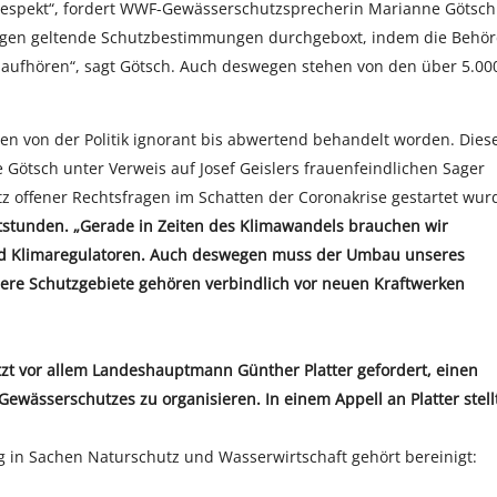
Respekt“, fordert WWF-Gewässerschutzsprecherin Marianne Götsch
egen geltende Schutzbestimmungen durchgeboxt, indem die Behö
 aufhören“, sagt Götsch. Auch deswegen stehen von den über 5.00
.
nen von der Politik ignorant bis abwertend behandelt worden. Dies
Götsch unter Verweis auf Josef Geislers frauenfeindlichen Sager
 offener Rechtsfragen im Schatten der Coronakrise gestartet wur
tstunden. „Gerade in Zeiten des Klimawandels brauchen wir
 und Klimaregulatoren. Auch deswegen muss der Umbau unseres
dere Schutzgebiete gehören verbindlich vor neuen Kraftwerken
zt vor allem Landeshauptmann Günther Platter gefordert, einen
ewässerschutzes zu organisieren. In einem Appell an Platter stell
ung in Sachen Naturschutz und Wasserwirtschaft gehört bereinigt: