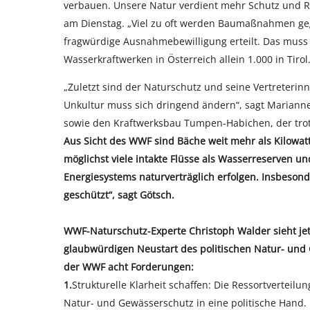
verbauen. Unsere Natur verdient mehr Schutz und 
am Dienstag. „Viel zu oft werden Baumaßnahmen g
fragwürdige Ausnahmebewilligung erteilt. Das muss
Wasserkraftwerken in Österreich allein 1.000 in Tirol
„Zuletzt sind der Naturschutz und seine Vertreterin
Unkultur muss sich dringend ändern“, sagt Marianne 
sowie den Kraftwerksbau Tumpen-Habichen, der trotz
Aus Sicht des WWF sind Bäche weit mehr als Kilowat
möglichst viele intakte Flüsse als Wasserreserven
Energiesystems naturverträglich erfolgen. Insbeson
geschützt“, sagt Götsch.
WWF-Naturschutz-Experte Christoph Walder sieht jet
glaubwürdigen Neustart des politischen Natur- und G
der WWF acht Forderungen:
1.
Strukturelle Klarheit schaffen: Die Ressortverteil
Natur- und Gewässerschutz in eine politische Hand.