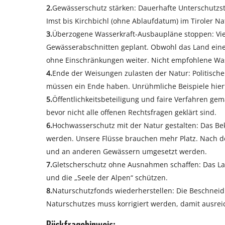
2.
Gewässerschutz stärken: Dauerhafte Unterschutzste
Imst bis Kirchbichl (ohne Ablaufdatum) im Tiroler N
3.
Überzogene Wasserkraft-Ausbaupläne stoppen: Vie
Gewässerabschnitten geplant. Obwohl das Land einen 
ohne Einschränkungen weiter. Nicht empfohlene Was
4.
Ende der Weisungen zulasten der Natur: Politisch
müssen ein Ende haben. Unrühmliche Beispiele hier
5.
Öffentlichkeitsbeteiligung und faire Verfahren ge
bevor nicht alle offenen Rechtsfragen geklärt sind.
6.
Hochwasserschutz mit der Natur gestalten: Das 
werden. Unsere Flüsse brauchen mehr Platz. Nach d
und an anderen Gewässern umgesetzt werden.
7.
Gletscherschutz ohne Ausnahmen schaffen: Das L
und die „Seele der Alpen“ schützen.
8.
Naturschutzfonds wiederherstellen: Die Beschneid
Naturschutzes muss korrigiert werden, damit ausrei
Rückfragehinweis: