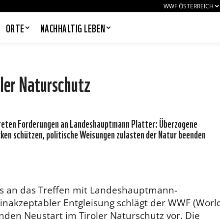
WWF ÖSTERREICH
ORTE
NACHHALTIG LEBEN
ler Naturschutz
PANDAS LIEBEN COOKIES, WIR
AUCH!
nkreten Forderungen an Landeshauptmann Platter: Überzogene
Cookies helfen unser Angebot
cken schützen, politische Weisungen zulasten der Natur beenden
nutzerfreundlich zu gestalten & erlauben
uns eine Analyse der Zugriffe auf die
Website. Infos dazu findest du in unserer
Datenschutzerklärung. Unter
Einstellungen
kannst du verwalten,
welche Art von Cookies gesetzt werden.
Deine Auswahl kannst du über den
uss an das Treffen mit Landeshauptmann-
entsprechenden Link im Footer der
n inakzeptabler Entgleisung schlägt der WWF (Worl
Website jederzeit widerrufen.
den Neustart im Tiroler Naturschutz vor. Die