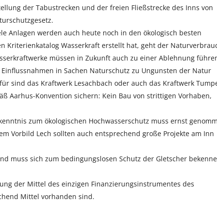
llung der Tabustrecken und der freien Fließstrecke des Inns von
aturschutzgesetz.
le Anlagen werden auch heute noch in den ökologisch besten
Kriterienkatalog Wasserkraft erstellt hat, geht der Naturverbrau
serkraftwerke müssen in Zukunft auch zu einer Ablehnung führe
e Einflussnahmen in Sachen Naturschutz zu Ungunsten der Natur
für sind das Kraftwerk Lesachbach oder auch das Kraftwerk Tump
mäß Aarhus-Konvention sichern: Kein Bau von strittigen Vorhaben,
Bekenntnis zum ökologischen Hochwasserschutz muss ernst genom
em Vorbild Lech sollten auch entsprechend große Projekte am Inn
and muss sich zum bedingungslosen Schutz der Gletscher bekenn
ung der Mittel des einzigen Finanzierungsinstrumentes des
chend Mittel vorhanden sind.