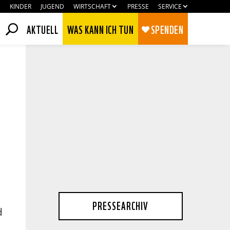
KINDER
JUGEND
WIRTSCHAFT
PRESSE
SERVICE
AKTUELL
WAS KANN ICH TUN
SPENDEN
Zustimmen
Ablehnen
PRESSEARCHIV
d