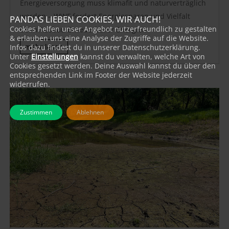
Energieversorgung muss klimafit und naturverträglich
werden – WWF fordert Energiesparen und Vielfalt
PANDAS LIEBEN COOKIES, WIR AUCH!
Cookies helfen unser Angebot nutzerfreundlich zu gestalten
beim Ausbau Erneuerbarer Energien
& erlauben uns eine Analyse der Zugriffe auf die Website.
mehr lesen
Infos dazu findest du in unserer Datenschutzerklärung.
Unter
Einstellungen
kannst du verwalten, welche Art von
Cookies gesetzt werden. Deine Auswahl kannst du über den
entsprechenden Link im Footer der Website jederzeit
widerrufen.
Zustimmen
Ablehnen