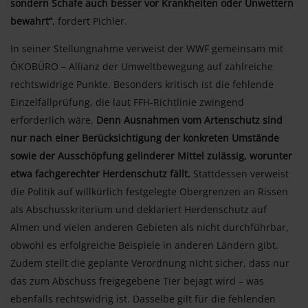
sondern Schafe auch besser vor Krankheiten oder Unwettern
bewahrt“
, fordert Pichler.
In seiner Stellungnahme verweist der WWF gemeinsam mit
ÖKOBÜRO – Allianz der Umweltbewegung auf zahlreiche
rechtswidrige Punkte. Besonders kritisch ist die fehlende
Einzelfallprüfung, die laut FFH-Richtlinie zwingend
erforderlich wäre.
Denn Ausnahmen vom Artenschutz sind
nur nach einer Berücksichtigung der konkreten Umstände
sowie der Ausschöpfung gelinderer Mittel zulässig, worunter
etwa fachgerechter Herdenschutz fällt.
Stattdessen verweist
die Politik auf willkürlich festgelegte Obergrenzen an Rissen
als Abschusskriterium und deklariert Herdenschutz auf
Almen und vielen anderen Gebieten als nicht durchführbar,
obwohl es erfolgreiche Beispiele in anderen Ländern gibt.
Zudem stellt die geplante Verordnung nicht sicher, dass nur
das zum Abschuss freigegebene Tier bejagt wird – was
ebenfalls rechtswidrig ist. Dasselbe gilt für die fehlenden