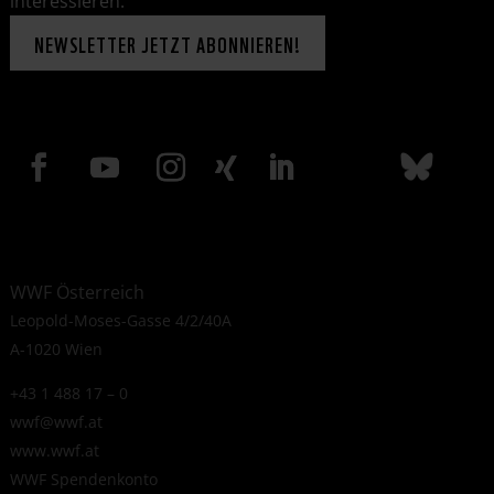
interessieren.
NEWSLETTER JETZT ABONNIEREN!
WWF Österreich
Leopold-Moses-Gasse 4/2/40A
A-1020 Wien
+43 1 488 17 – 0
wwf@wwf.at
www.wwf.at
WWF Spendenkonto