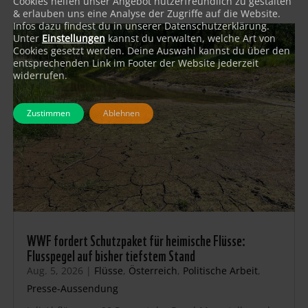
Cookies helfen unser Angebot nutzerfreundlich zu gestalten
& erlauben uns eine Analyse der Zugriffe auf die Website.
Infos dazu findest du in unserer Datenschutzerklärung.
Unter
Einstellungen
kannst du verwalten, welche Art von
Cookies gesetzt werden. Deine Auswahl kannst du über den
entsprechenden Link im Footer der Website jederzeit
widerrufen.
Zustimmen
Ablehnen
WWF fordert Schutzpaket für heimische Flüsse:
Flusspegel auf bisher tiefstem Stand
Aug. 5, 2026
|
Flüsse
,
Österreich
,
Politische Arbeit
,
Presse-Aussendung