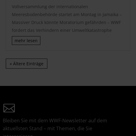
Vollversammlung der internationalen
Meeresbodenbehörde startet am Montag in Jamaika –
Massiver Druck könnte Moratorium gefährden – WWF
fordert das Verhindern einer Umweltkatastrophe
mehr lesen
« Ältere Einträge
Bleiben Sie mit dem WWF-Newsletter auf dem
aktuellsten Stand – mit Themen, die Sie