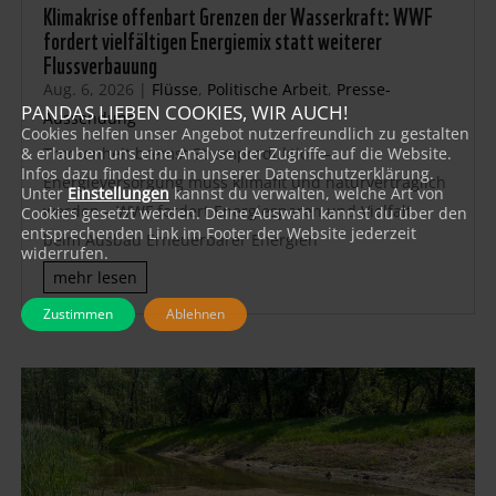
Klimakrise offenbart Grenzen der Wasserkraft: WWF
fordert vielfältigen Energiemix statt weiterer
Flussverbauung
Aug. 6, 2026
|
Flüsse
,
Politische Arbeit
,
Presse-
PANDAS LIEBEN COOKIES, WIR AUCH!
Aussendung
Cookies helfen unser Angebot nutzerfreundlich zu gestalten
& erlauben uns eine Analyse der Zugriffe auf die Website.
Trockenheit bremst Stromproduktion –
Infos dazu findest du in unserer Datenschutzerklärung.
Energieversorgung muss klimafit und naturverträglich
Unter
Einstellungen
kannst du verwalten, welche Art von
werden – WWF fordert Energiesparen und Vielfalt
Cookies gesetzt werden. Deine Auswahl kannst du über den
entsprechenden Link im Footer der Website jederzeit
beim Ausbau Erneuerbarer Energien
widerrufen.
mehr lesen
Zustimmen
Ablehnen