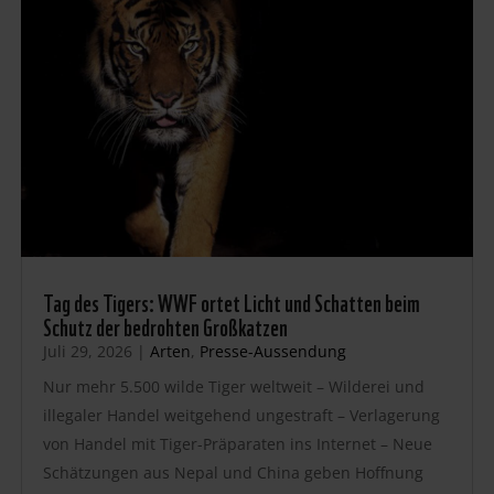
Tag des Tigers: WWF ortet Licht und Schatten beim
Schutz der bedrohten Großkatzen
Juli 29, 2026
|
Arten
,
Presse-Aussendung
Nur mehr 5.500 wilde Tiger weltweit – Wilderei und
illegaler Handel weitgehend ungestraft – Verlagerung
von Handel mit Tiger-Präparaten ins Internet – Neue
Schätzungen aus Nepal und China geben Hoffnung