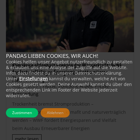
PANDAS LIEBEN COOKIES, WIR AUCH!
Cookies helfen unser Angebot nutzerfreundlich zu gestalten
Klimakrise offenbart Grenzen der Wasserkraft: WWF
& erlauben uns eine Analyse der Zugriffe auf die Website.
fordert vielfältigen Energiemix statt weiterer
Infos dazu findest du in unserer Datenschutzerklärung.
Flussverbauung
Unter
Einstellungen
kannst du verwalten, welche Art von
Cookies gesetzt werden. Deine Auswahl kannst du über den
Aug. 6, 2026
|
Flüsse
,
Politische Arbeit
,
Presse-
entsprechenden Link im Footer der Website jederzeit
Aussendung
widerrufen.
Trockenheit bremst Stromproduktion –
Energieversorgung muss klimafit und naturverträglich
Zustimmen
Ablehnen
werden – WWF fordert Energiesparen und Vielfalt
beim Ausbau Erneuerbarer Energien
mehr lesen