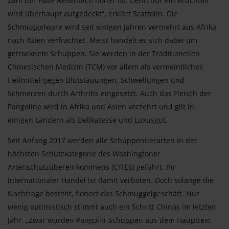
Zahl der Fälle wesentlich höher ist. Denn nur ein Bruchteil
wird überhaupt aufgedeckt“, erklärt Scattolin. Die
Schmuggelware wird seit einigen Jahren vermehrt aus Afrika
nach Asien verfrachtet. Meist handelt es sich dabei um
getrocknete Schuppen. Sie werden in der Traditionellen
Chinesischen Medizin (TCM) vor allem als vermeintliches
Heilmittel gegen Blutstauungen, Schwellungen und
Schmerzen durch Arthritis eingesetzt. Auch das Fleisch der
Pangoline wird in Afrika und Asien verzehrt und gilt in
einigen Ländern als Delikatesse und Luxusgut.
Seit Anfang 2017 werden alle Schuppentierarten in der
höchsten Schutzkategorie des Washingtoner
Artenschutzübereinkommens (CITES) geführt. Ihr
internationaler Handel ist damit verboten. Doch solange die
Nachfrage besteht, floriert das Schmuggelgeschäft. Nur
wenig optimistisch stimmt auch ein Schritt Chinas im letzten
Jahr: „Zwar wurden Pangolin-Schuppen aus dem Haupttext