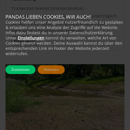
Trockenheit bremst Stromproduktion –
Energieversorgung muss klimafit und naturverträglich
PANDAS LIEBEN COOKIES, WIR AUCH!
Cookies helfen unser Angebot nutzerfreundlich zu gestalten
werden – WWF fordert Energiesparen und Vielfalt
& erlauben uns eine Analyse der Zugriffe auf die Website.
beim Ausbau Erneuerbarer Energien
Infos dazu findest du in unserer Datenschutzerklärung.
Unter
Einstellungen
kannst du verwalten, welche Art von
mehr lesen
Cookies gesetzt werden. Deine Auswahl kannst du über den
entsprechenden Link im Footer der Website jederzeit
widerrufen.
Zustimmen
Ablehnen