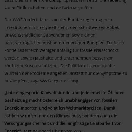
dass Maßnahmen wie die Spritpreisbremse auf die Teuerung
kaum Einfluss haben und de facto verpuffen.
Der WWF fordert daher von der Bundesregierung mehr
Investitionen in Energieeffizienz, den schrittweisen Abbau
umweltschädlicher Subventionen sowie einen
naturverträglichen Ausbau erneuerbarer Energien. Dadurch
könne Österreich weniger anfällig für fossile Preisschocks
werden sowie Haushalte und Unternehmen besser vor
künftigen Krisen schützen. „Die Politik muss endlich die
Wurzeln der Probleme angehen, anstatt nur die Symptome zu
bekämpfen“, sagt WWF-Experte Uhrig.
„Jede eingesparte Kilowattstunde und jede ersetzte Öl- oder
Gasheizung macht Österreich unabhängiger von fossilen
Energieimporten und volatilen Weltmarktpreisen. Damit
stärken wir nicht nur den Klimaschutz, sondern auch die
Versorgungssicherheit und die langfristige Leistbarkeit von
Energie“,
sagt Reinhard Uhrig vom WWF.