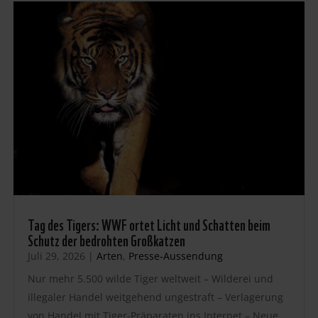
Tag des Tigers: WWF ortet Licht und Schatten beim
Schutz der bedrohten Großkatzen
Juli 29, 2026
|
Arten
,
Presse-Aussendung
Nur mehr 5.500 wilde Tiger weltweit – Wilderei und
illegaler Handel weitgehend ungestraft – Verlagerung
von Handel mit Tiger-Präparaten ins Internet – Neue