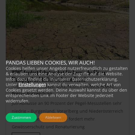
PANDAS LIEBEN COOKIES, WIR AUCH!
Cookies helfen unser Angebot nutzerfreundlich zu gestalten
WWF fordert Schutzpaket für heimische Flüsse:
& erlauben uns eine Analyse der Zugriffe auf die Website.
Flusspegel auf bisher tiefstem Stand
Infos dazu findest du in unserer Datenschutzerklärung.
Unter
Einstellungen
kannst du verwalten, welche Art von
Aug. 5, 2026
|
Flüsse
,
Österreich
,
Politische Arbeit
,
Cookies gesetzt werden. Deine Auswahl kannst du über den
Presse-Aussendung
entsprechenden Link im Footer der Website jederzeit
widerrufen.
Juli-Abflüsse an 90 Prozent der Pegel-Messstellen sehr
niedrig – Burgenland, Vorarlberg und Niederösterreich
Zustimmen
Ablehnen
besonders betroffen – WWF fordert mehr
Gewässerschutz und Renaturierung