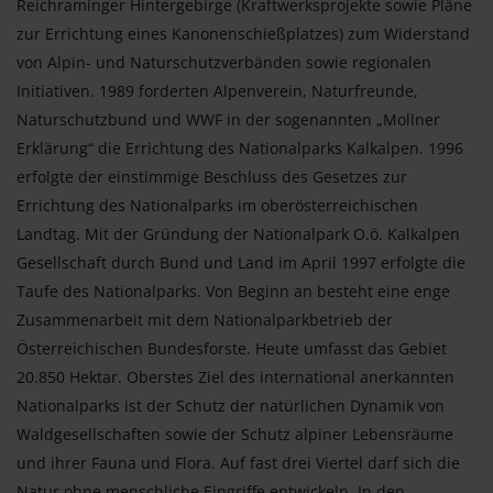
Reichraminger Hintergebirge (Kraftwerksprojekte sowie Pläne
zur Errichtung eines Kanonenschießplatzes) zum Widerstand
von Alpin- und Naturschutzverbänden sowie regionalen
Initiativen. 1989 forderten Alpenverein, Naturfreunde,
Naturschutzbund und WWF in der sogenannten „Mollner
Erklärung“ die Errichtung des Nationalparks Kalkalpen. 1996
erfolgte der einstimmige Beschluss des Gesetzes zur
Errichtung des Nationalparks im oberösterreichischen
Landtag. Mit der Gründung der Nationalpark O.ö. Kalkalpen
Gesellschaft durch Bund und Land im April 1997 erfolgte die
Taufe des Nationalparks. Von Beginn an besteht eine enge
Zusammenarbeit mit dem Nationalparkbetrieb der
Österreichischen Bundesforste. Heute umfasst das Gebiet
20.850 Hektar. Oberstes Ziel des international anerkannten
Nationalparks ist der Schutz der natürlichen Dynamik von
Waldgesellschaften sowie der Schutz alpiner Lebensräume
und ihrer Fauna und Flora. Auf fast drei Viertel darf sich die
Natur ohne menschliche Eingriffe entwickeln. In den