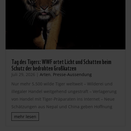
Tag des Tigers: WWF ortet Licht und Schatten beim
Schutz der bedrohten Großkatzen
Juli 29, 2026
|
Arten
,
Presse-Aussendung
Nur mehr 5.500 wilde Tiger weltweit – Wilderei und
illegaler Handel weitgehend ungestraft – Verlagerung
von Handel mit Tiger-Präparaten ins Internet – Neue
Schätzungen aus Nepal und China geben Hoffnung
mehr lesen