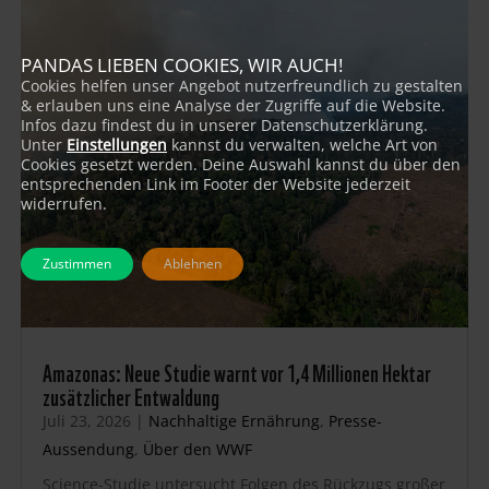
PANDAS LIEBEN COOKIES, WIR AUCH!
Cookies helfen unser Angebot nutzerfreundlich zu gestalten
& erlauben uns eine Analyse der Zugriffe auf die Website.
Infos dazu findest du in unserer Datenschutzerklärung.
Unter
Einstellungen
kannst du verwalten, welche Art von
Cookies gesetzt werden. Deine Auswahl kannst du über den
entsprechenden Link im Footer der Website jederzeit
widerrufen.
Zustimmen
Ablehnen
Amazonas: Neue Studie warnt vor 1,4 Millionen Hektar
zusätzlicher Entwaldung
Juli 23, 2026
|
Nachhaltige Ernährung
,
Presse-
Aussendung
,
Über den WWF
Science-Studie untersucht Folgen des Rückzugs großer