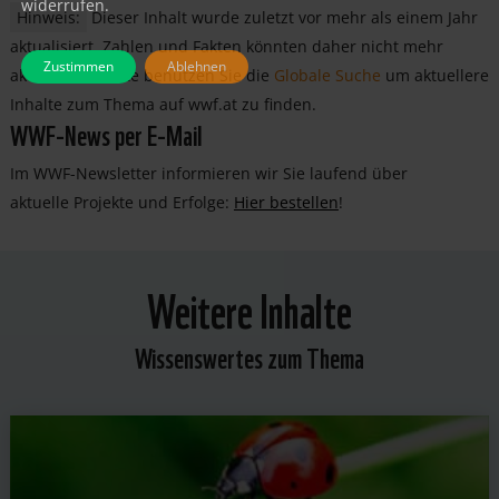
widerrufen.
Hinweis:
Dieser Inhalt wurde zuletzt vor mehr als einem Jahr
aktualisiert. Zahlen und Fakten könnten daher nicht mehr
Zustimmen
Ablehnen
aktuell sein. Bitte benutzen Sie die
Globale Suche
um aktuellere
Inhalte zum Thema auf wwf.at zu finden.
WWF-News per E-Mail
Im WWF-Newsletter informieren wir Sie laufend über
aktuelle Projekte und Erfolge:
Hier bestellen
!
Weitere Inhalte
Wissenswertes zum Thema