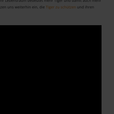
ehr Lebensraum bedeutet mehr Tiger und damit auch mehr
etzen uns weiterhin ein, die
Tiger zu schützen
und ihren