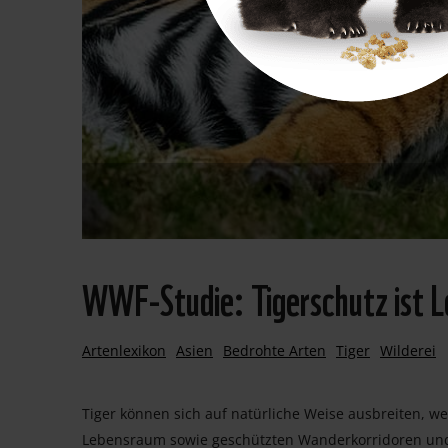
WWF-Studie: Tigerschutz ist 
Artenlexikon
Asien
Bedrohte Arten
Tiger
Wilderei
Tiger können sich auf natürliche Weise ausbreiten, w
Lebensraum sowie geschützten Wanderkorridoren und g