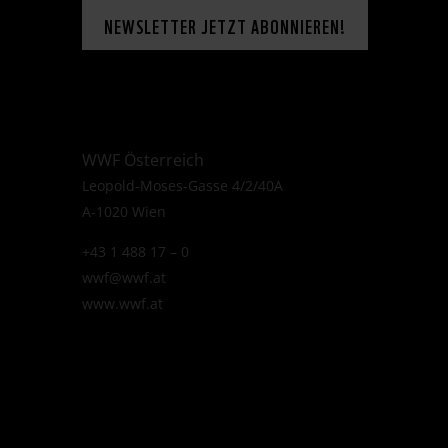
NEWSLETTER JETZT ABONNIEREN!
WWF Österreich
Leopold-Moses-Gasse 4/2/40A
A-1020 Wien
+43 1 488 17 – 0
wwf@wwf.at
www.wwf.at