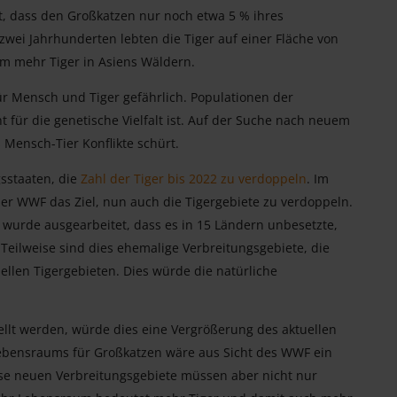
t, dass den Großkatzen nur noch etwa 5 % ihres
zwei Jahrhunderten lebten die Tiger auf einer Fläche von
um mehr Tiger in Asiens Wäldern.
ür Mensch und Tiger gefährlich. Populationen der
t für die genetische Vielfalt ist. Auf der Suche nach neuem
Mensch-Tier Konflikte schürt.
gsstaaten, die
Zahl der Tiger bis 2022 zu verdoppeln
. Im
er WWF das Ziel, nun auch die Tigergebiete zu verdoppeln.
 wurde ausgearbeitet, dass es in 15 Ländern unbesetzte,
 Teilweise sind dies ehemalige Verbreitungsgebiete, die
uellen Tigergebieten. Dies würde die natürliche
llt werden, würde dies eine Vergrößerung des aktuellen
Lebensraums für Großkatzen wäre aus Sicht des WWF ein
iese neuen Verbreitungsgebiete müssen aber nicht nur