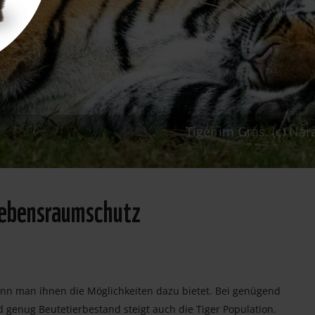
Tiger im Gras. (c) Na
Lebensraumschutz
enn man ihnen die Möglichkeiten dazu bietet. Bei genügend
enug Beutetierbestand steigt auch die Tiger Population.