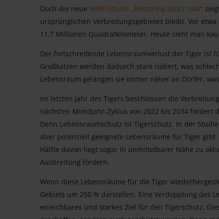
Doch die neue
WWF-Studie „Restoring asia’s roar“
zeig
ursprünglichen Verbreitungsgebietes bleibt. Vor etwa 
11,7 Millionen Quadratkilometer. Heute sieht man ka
Der fortschreitende Lebensraumverlust der Tiger ist f
Großkatzen werden dadurch stark isoliert, was schlech
Lebensraum gelangen sie immer näher an Dörfer, was 
Im letzten Jahr des Tigers beschlossen die Verbreitun
nächsten Mondjahr-Zyklus von 2022 bis 2034 fordert d
Denn Lebensraumschutz ist Tigerschutz. In der Studie
aber potenziell geeignete Lebensräume für Tiger gibt.
Hälfte davon liegt sogar in unmittelbarer Nähe zu akt
Ausbreitung fördern.
Wenn diese Lebensräume für die Tiger wiederhergeste
Gebiets um 250 % darstellen. Eine Verdopplung des 
erreichbares und starkes Ziel für den Tigerschutz. D