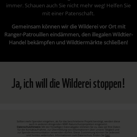
immer. Schauen auch Sie nicht mehr weg! Helfen Sie
mit einer Patenschaft.
Gemeinsam können wir die Wilderei vor Ort mit
Ranger-Patrouillen eindämmen, den illegalen Wildtier-
Handel bekämpfen und Wildtiermärkte schließen!
Ja, ich will die Wilderei stoppen!
Sollten mehr Spenden eingehen, als für das beschriebene Projekt benötigt, werden diese
auch in anderen dringenden WWF-Naturschutzprojekten eingesetzt.
Datenschutzhinweis:
Mit der freiwilligen Datenabgabe stimmen Sie zu, dass wir Ihre Daten
für die Kontaktaufnahme, zur Übermittlung von Informationen über unsere Tätigkeit und
zur Spendenkommunikation verwenden dürfen. Diese Zustimmung können Sie jederzeit
und formlos widerrufen. Informationen zum Datenschutz finden Sie
hier
.