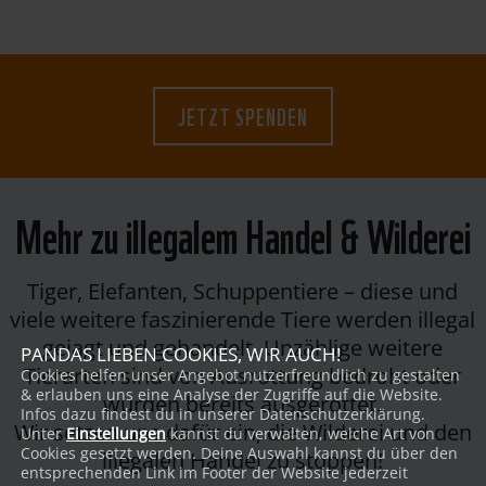
JETZT SPENDEN
Mehr zu illegalem Handel & Wilderei
Tiger, Elefanten, Schuppentiere – diese und
viele weitere faszinierende Tiere werden illegal
gejagt und gehandelt. Unzählige weitere
PANDAS LIEBEN COOKIES, WIR AUCH!
Tierarten sind von Ausrottung bedroht oder
Cookies helfen unser Angebot nutzerfreundlich zu gestalten
& erlauben uns eine Analyse der Zugriffe auf die Website.
wurden bereits ausgerottet.
Infos dazu findest du in unserer Datenschutzerklärung.
Wir setzen uns dafür ein, die Wilderei und den
Unter
Einstellungen
kannst du verwalten, welche Art von
Cookies gesetzt werden. Deine Auswahl kannst du über den
illegalen Handel zu stoppen!
entsprechenden Link im Footer der Website jederzeit