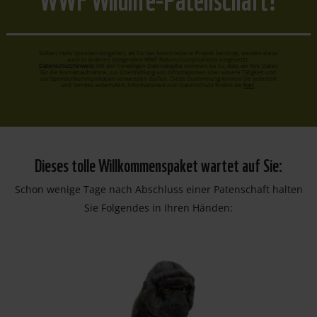
Sollten mehr Spenden eingehen, als für das beschriebene Projekt benötigt, werden diese
auch in anderen dringenden WWF-Naturschutzprojekten eingesetzt.
Datenschutzhinweis:
Mit der freiwilligen Datenabgabe stimmen Sie zu, dass wir Ihre Daten
für die Kontaktaufnahme, zur Übermittlung von Informationen über unsere Tätigkeit und
zur Spendenkommunikation verwenden dürfen. Diese Zustimmung können Sie jederzeit
und formlos widerrufen. Informationen zum Datenschutz finden Sie
hier
.
Dieses tolle Willkommenspaket wartet auf Sie:
Schon wenige Tage nach Abschluss einer Patenschaft halten
Sie Folgendes in Ihren Händen: