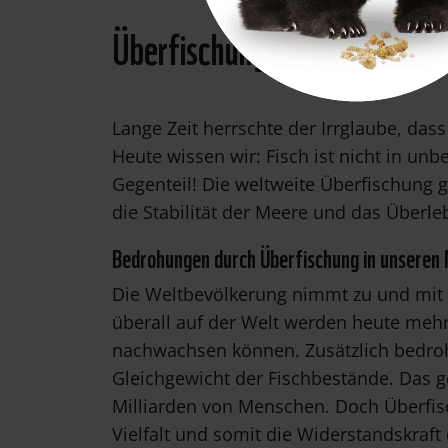
Überfischung und ihre Folgen
Lange Zeit herrschte der Irrglaube, das
Heute wissen wir: Fisch ist nicht in u
Gegenteil! Die weltweite Überfischung g
die Stabilität der Meere und das Überl
Bedrohungen durch Überfischung in unseren
Die Weltbevölkerung nimmt zu und mit i
überall auf der Welt werden heute mehr
nachwachsen können. Zusätzlich bedrohe
Gleichgewicht der Fischbestände. Das 
Milliarden von Menschen. Doch Überfis
Vielfalt und somit die Widerstandskraf