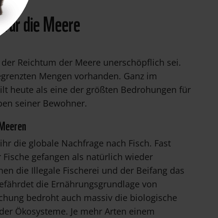
 für die Meere
s der Reichtum der Meere unerschöpflich sei.
nbegrenzten Mengen vorhanden. Ganz im
ilt heute als eine der größten Bedrohungen für
eben seiner Bewohner.
 Meeren
hr die globale Nachfrage nach Fisch. Fast
 Fische gefangen als natürlich wieder
n die Illegale Fischerei und der Beifang das
gefährdet die Ernährungsgrundlage von
chung bedroht auch massiv die biologische
t der Ökosysteme. Je mehr Arten einem