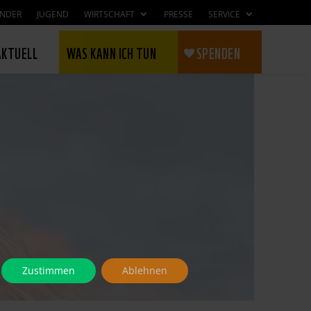
INDER
JUGEND
WIRTSCHAFT
PRESSE
SERVICE
AKTUELL
WAS KANN ICH TUN
SPENDEN
© Carlo
Gianferro/WWF
Mediterranean/F
Zustimmen
Ablehnen
ishMPABlue