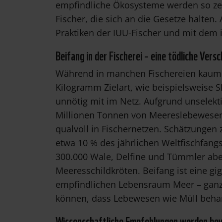
empfindliche Ökosysteme werden so zers
Fischer, die sich an die Gesetze halten
Praktiken der IUU-Fischer und mit dem i
Beifang in der Fischerei – eine tödliche Ver
Während in manchen Fischereien kaum B
Kilogramm Zielart, wie beispielsweise 
unnötig mit im Netz. Aufgrund unselekt
Millionen Tonnen von Meereslebewesen
qualvoll in Fischernetzen. Schätzunge
etwa 10 % des jährlichen Weltfischfangs 
300.000 Wale, Delfine und Tümmler abe
Meeresschildkröten. Beifang ist eine gi
empfindlichen Lebensraum Meer – ganz 
können, dass Lebewesen wie Müll beha
Wissenschaftliche Empfehlungen werden be