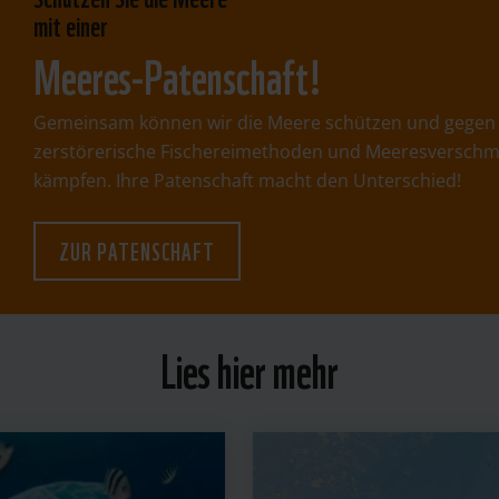
mit einer
Meeres-Patenschaft!
Gemeinsam können wir die Meere schützen und gegen
zerstörerische Fischereimethoden und Meeresversch
kämpfen. Ihre Patenschaft macht den Unterschied!
ZUR PATENSCHAFT
Lies hier mehr