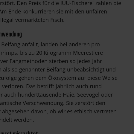
tört. Den Preis für die IUU-Fischerei zahlen die
. Am Ende konkurrieren sie mit den unfairen
llegal vermarkteten Fisch.
schwendung
eifang anfällt, landen bei anderen pro
Shrimps, bis zu 20 Kilogramm Meerestiere
iver Fangmethoden sterben so jedes Jahr
 als so genannter
Beifang
unbeabsichtigt und
n zufolge gehen dem Ökosystem auf diese Weise
verloren. Das betrifft jährlich auch rund
r auch hunderttausende Haie, Seevögel oder
gantische Verschwendung. Sie zerstört den
abgesehen davon, ob wir es ethisch vertreten
ndelt werden.
wusst missachtet