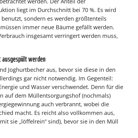
betrachtet werden. Der Anteil der
tion liegt im Durchschnitt bei 70 %. Es wird
al benutzt, sondern es werden größtenteils
s müssen immer neue Bäume gefällt werden.
r Verbrauch insgesamt verringert werden muss,
t ausgespült werden
d Joghurtbecher aus, bevor sie diese in den
allerdings gar nicht notwendig. Im Gegenteil:
 Energie und Wasser verschwendet. Denn für die
in auf dem Müllentsorgungshof (nochmals)
Energiegewinnung auch verbrannt, wobei die
chied macht. Es reicht also vollkommen aus,
 sie „löffelrein“ sind), bevor sie in den Müll