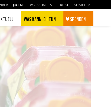
INDER
JUGEND
WIRTSCHAFT
PRESSE
SERVICE
AKTUELL
WAS KANN ICH TUN
SPENDEN
©
AdobeStock_4608
Zustimmen
Ablehnen
32298