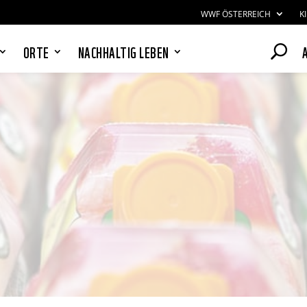
WWF ÖSTERREICH
K
ORTE
NACHHALTIG LEBEN
PANDAS LIEBEN COOKIES, WIR
AUCH!
Cookies helfen unser Angebot
nutzerfreundlich zu gestalten & erlauben
uns eine Analyse der Zugriffe auf die
Website. Infos dazu findest du in unserer
Datenschutzerklärung. Unter
Einstellungen
kannst du verwalten,
welche Art von Cookies gesetzt werden.
Deine Auswahl kannst du über den
entsprechenden Link im Footer der
Website jederzeit widerrufen.