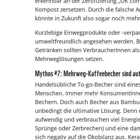
erkennbar an der Zertifizierung „OK c
Kompost zersetzen. Durch die falsche A
könnte in Zukunft also sogar noch mehr
Kurzlebige Einwegprodukte oder -verpac
umweltfreundlich angesehen werden. Be
Getränken sollten VerbraucherInnen also
Mehrweglösungen setzen.
Mythos #7: Mehrweg-Kaffeebecher sind aut
Handelsübliche To-go-Becher sind eine
Menschen. Immer mehr KonsumentInnen 
Bechern. Doch auch Becher aus Bambus,
unbedingt die ultimative Lösung. Denn d
aufwendig und verbrauchen viel Energie
Sprünge oder Zerbrechen) und eine dam
sich negativ auf die Ökobilanz aus. Ke