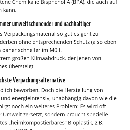
ttene Chemikalie Bisphenol A (BPA), die auch auf
n kann.
immer umweltschonender und nachhaltiger
ges Verpackungsmaterial so gut es geht zu
erderben ohne entsprechenden Schutz (also eben
 daher schneller im Müll.
trem großen Klimaabdruck, der jenen von
es übersteigt.
ichste Verpackungsalternative
undlich beworben. Doch die Herstellung von
- und energieintensiv, unabhängig davon wie die
irgt noch ein weiteres Problem: Es wird oft
er Umwelt zersetzt, sondern braucht spezielle
s „heimkompostierbares“ Bioplastik, z.B.