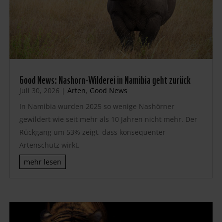
Good News: Nashorn-Wilderei in Namibia geht zurück
Juli 30, 2026
|
Arten
,
Good News
In Namibia wurden 2025 so wenige Nashörner
gewildert wie seit mehr als 10 Jahren nicht mehr. Der
Rückgang um 53% zeigt, dass konsequenter
Artenschutz wirkt.
mehr lesen