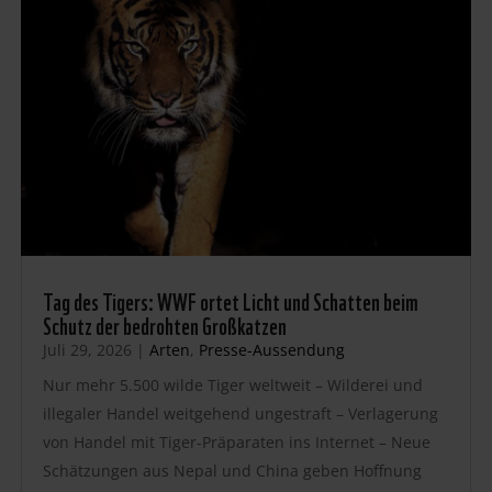
Tag des Tigers: WWF ortet Licht und Schatten beim
Schutz der bedrohten Großkatzen
Juli 29, 2026
|
Arten
,
Presse-Aussendung
Nur mehr 5.500 wilde Tiger weltweit – Wilderei und
illegaler Handel weitgehend ungestraft – Verlagerung
von Handel mit Tiger-Präparaten ins Internet – Neue
Schätzungen aus Nepal und China geben Hoffnung