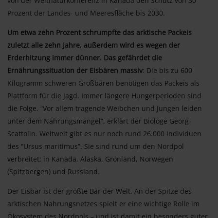
von der Weltnaturkonferenz in Kanada den Schutz von 30
Prozent der Landes- und Meeresfläche bis 2030.
Um etwa zehn Prozent schrumpfte das arktische Packeis
zuletzt alle zehn Jahre, außerdem wird es wegen der
Erderhitzung immer dünner. Das gefährdet die
Ernährungssituation der Eisbären massiv
: Die bis zu 600
Kilogramm schweren Großbären benötigen das Packeis als
Plattform für die Jagd. Immer längere Hungerperioden sind
die Folge. “Vor allem tragende Weibchen und Jungen leiden
unter dem Nahrungsmangel”, erklärt der Biologe Georg
Scattolin. Weltweit gibt es nur noch rund 26.000 Individuen
des “Ursus maritimus”. Sie sind rund um den Nordpol
verbreitet; in Kanada, Alaska, Grönland, Norwegen
(Spitzbergen) und Russland.
Der Eisbär ist der größte Bär der Welt. An der Spitze des
arktischen Nahrungsnetzes spielt er eine wichtige Rolle im
Ökosystem des Nordpols – und ist damit ein besonders guter