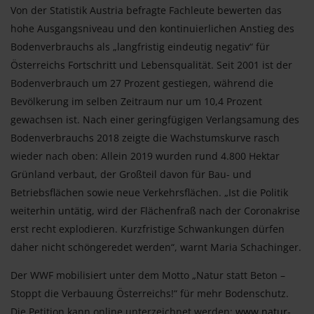
Von der Statistik Austria befragte Fachleute bewerten das
hohe Ausgangsniveau und den kontinuierlichen Anstieg des
Bodenverbrauchs als „langfristig eindeutig negativ“ für
Österreichs Fortschritt und Lebensqualität. Seit 2001 ist der
Bodenverbrauch um 27 Prozent gestiegen, während die
Bevölkerung im selben Zeitraum nur um 10,4 Prozent
gewachsen ist. Nach einer geringfügigen Verlangsamung des
Bodenverbrauchs 2018 zeigte die Wachstumskurve rasch
wieder nach oben: Allein 2019 wurden rund 4.800 Hektar
Grünland verbaut, der Großteil davon für Bau- und
Betriebsflächen sowie neue Verkehrsflächen. „Ist die Politik
weiterhin untätig, wird der Flächenfraß nach der Coronakrise
erst recht explodieren. Kurzfristige Schwankungen dürfen
daher nicht schöngeredet werden“, warnt Maria Schachinger.
Der WWF mobilisiert unter dem Motto „Natur statt Beton –
Stoppt die Verbauung Österreichs!“ für mehr Bodenschutz.
Die Petition kann online unterzeichnet werden:
www.natur-