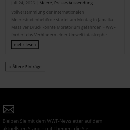
Juli 24, 2026
|
Meere
,
Presse-Aussendung
Vollversammlung der internationalen
Meeresbodenbehörde startet am Montag in Jamaika –
Massiver Druck könnte Moratorium gefährden – WWF
fordert das Verhindern einer Umweltkatastrophe
mehr lesen
« Ältere Einträge
Bleiben Sie mit dem WWF-Newsletter auf dem
aktuellsten Stand – mit Themen, die Sie