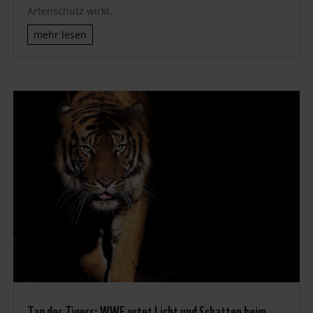
Artenschutz wirkt.
mehr lesen
Tag des Tigers: WWF ortet Licht und Schatten beim