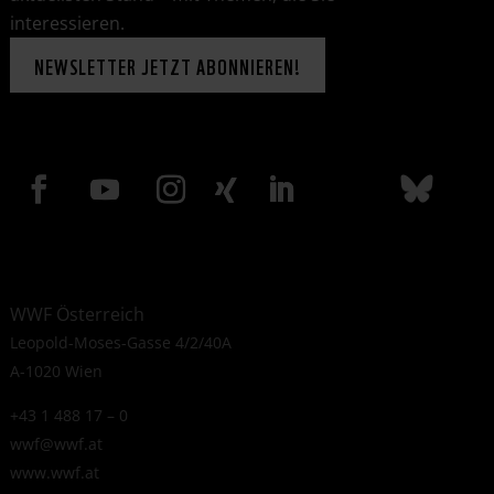
interessieren.
NEWSLETTER JETZT ABONNIEREN!
WWF Österreich
Leopold-Moses-Gasse 4/2/40A
A-1020 Wien
+43 1 488 17 – 0
wwf@wwf.at
www.wwf.at