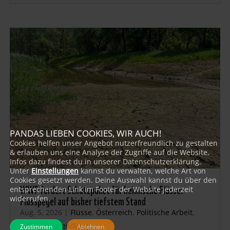
PANDAS LIEBEN COOKIES, WIR AUCH!
Cookies helfen unser Angebot nutzerfreundlich zu gestalten
& erlauben uns eine Analyse der Zugriffe auf die Website.
Infos dazu findest du in unserer Datenschutzerklärung.
Unter
Einstellungen
kannst du verwalten, welche Art von
Cookies gesetzt werden. Deine Auswahl kannst du über den
WWF fordert Schutzpaket für heimische Flüsse:
entsprechenden Link im Footer der Website jederzeit
Flusspegel auf bisher tiefstem Stand
widerrufen.
Aug. 5, 2026
|
Flüsse
,
Österreich
,
Politische Arbeit
,
Presse-Aussendung
Zustimmen
Ablehnen