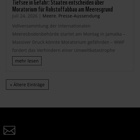
Tiefsee in Gefahr: Staaten entscheiden über
Moratorium für Rohstoffabbau am Meeresgrund
Juli 24, 2026
|
Meere
,
Presse-Aussendung
Vollversammlung der internationalen
Meeresbodenbehörde startet am Montag in Jamaika –
Massiver Druck könnte Moratorium gefährden – WWF
fordert das Verhindern einer Umweltkatastrophe
mehr lesen
« Ältere Einträge