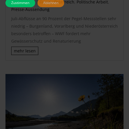
Aug. 5, 2026
|
Flüsse
,
Österreich
,
Politische Arbeit
,
Zustimmen
Ablehnen
Presse-Aussendung
Juli-Abflüsse an 90 Prozent der Pegel-Messstellen sehr
niedrig – Burgenland, Vorarlberg und Niederösterreich
besonders betroffen – WWF fordert mehr
Gewässerschutz und Renaturierung
mehr lesen