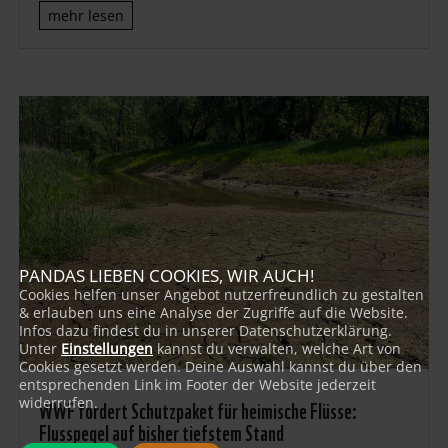
mehr lesen
PANDAS LIEBEN COOKIES, WIR AUCH!
Cookies helfen unser Angebot nutzerfreundlich zu gestalten
& erlauben uns eine Analyse der Zugriffe auf die Website.
Infos dazu findest du in unserer Datenschutzerklärung.
Unter
Einstellungen
kannst du verwalten, welche Art von
Cookies gesetzt werden. Deine Auswahl kannst du über den
entsprechenden Link im Footer der Website jederzeit
widerrufen.
WWF fordert Schutzpaket für heimische Flüsse:
Flusspegel auf bisher tiefstem Stand