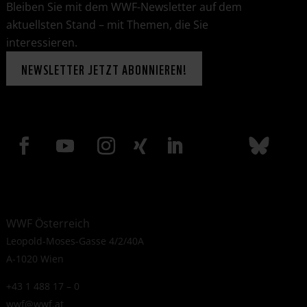
Bleiben Sie mit dem WWF-Newsletter auf dem
aktuellsten Stand – mit Themen, die Sie
interessieren.
NEWSLETTER JETZT ABONNIEREN!
WWF Österreich
Leopold-Moses-Gasse 4/2/40A
A-1020 Wien
+43 1 488 17 – 0
wwf@wwf.at