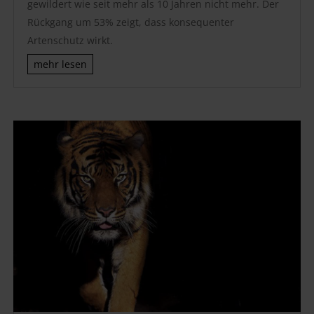
gewildert wie seit mehr als 10 Jahren nicht mehr. Der
Rückgang um 53% zeigt, dass konsequenter
Artenschutz wirkt.
mehr lesen