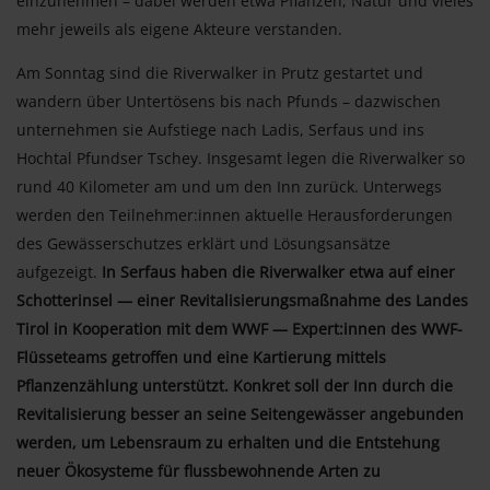
einzunehmen – dabei werden etwa Pflanzen, Natur und vieles
mehr jeweils als eigene Akteure verstanden.
Am Sonntag sind die Riverwalker in Prutz gestartet und
wandern über Untertösens bis nach Pfunds – dazwischen
unternehmen sie Aufstiege nach Ladis, Serfaus und ins
Hochtal Pfundser Tschey. Insgesamt legen die Riverwalker so
rund 40 Kilometer am und um den Inn zurück. Unterwegs
werden den Teilnehmer:innen aktuelle Herausforderungen
des Gewässerschutzes erklärt und Lösungsansätze
aufgezeigt.
In Serfaus haben die Riverwalker etwa auf einer
Schotterinsel — einer Revitalisierungsmaßnahme des Landes
Tirol in Kooperation mit dem WWF — Expert:innen des WWF-
Flüsseteams getroffen und eine Kartierung mittels
Pflanzenzählung unterstützt. Konkret soll der Inn durch die
Revitalisierung besser an seine Seitengewässer angebunden
werden, um Lebensraum zu erhalten und die Entstehung
neuer Ökosysteme für flussbewohnende Arten zu