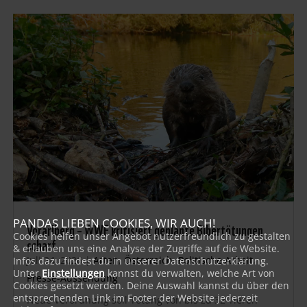
PANDAS LIEBEN COOKIES, WIR AUCH!
Vorarlberg – WWF kritisiert geplante Bibertötungen
Cookies helfen unser Angebot nutzerfreundlich zu gestalten
scharf
& erlauben uns eine Analyse der Zugriffe auf die Website.
Juli 24, 2026
|
Arten
,
Österreich
,
Politische Arbeit
,
Infos dazu findest du in unserer Datenschutzerklärung.
Unter
Einstellungen
kannst du verwalten, welche Art von
Presse-Aussendung
Cookies gesetzt werden. Deine Auswahl kannst du über den
entsprechenden Link im Footer der Website jederzeit
Neue Verordnung soll Tötung von bis zu 32 Tieren