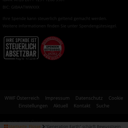
BIC: GIBAATWWXXX
Ihre Spende kann steuerlich geltend gemacht werden.
Weitere Informationen finden Sie unter
Spendengütesiegel
.
WWF Österreich
Impressum
Datenschutz
Cookie
Einstellungen
Aktuell
Kontakt
Suche
© 2026 WWF Österreich
Startseite
Flüsse
“Generation Earth” schärft Bewusstsein