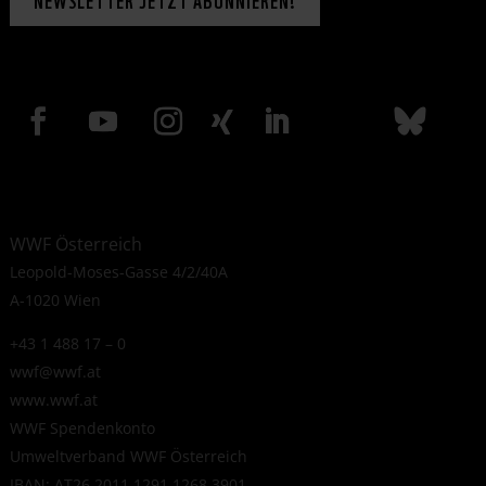
WWF Österreich
Leopold-Moses-Gasse 4/2/40A
A-1020 Wien
+43 1 488 17 – 0
wwf@wwf.at
www.wwf.at
WWF Spendenkonto
Umweltverband WWF Österreich
IBAN: AT26 2011 1291 1268 3901