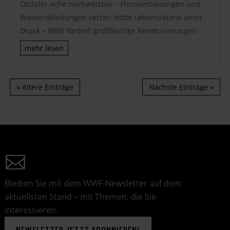
Ötztaler Ache nachweisbar – Flussverbauungen und
Wasserableitungen setzen letzte Lebensräume unter
Druck – WWF fordert großflächige Renaturierungen
mehr lesen
« Ältere Einträge
Nächste Einträge »
Bleiben Sie mit dem WWF-Newsletter auf dem
aktuellsten Stand – mit Themen, die Sie
interessieren.
NEWSLETTER JETZT ABONNIEREN!